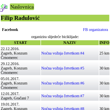
Naslovnica
Filip Radulović
Facebook
FB organizatora
organizira slijedeće biciklijade:
START
NAZIV
INFO
22.12.2016.
Zagreb, Konzum
Noćna vožnja četvrtkom #4
25 km
Črnomerec
29.12.2016.
Zagreb, Konzum
Noćna vožnja četvrtkom #5
30 km
Črnomerec
05.01.2017.
Zagreb, Konzum
Noćna vožnja četvrtkom #6
30 km
Črnomerec
12.01.2017.
Noćna vožnja četvrtkom #7
30 km
Zagreb, Gračani 7
19.01.2017.
Zagreb, Konzum
Noćna vožnja četvrtkom #8
30 km