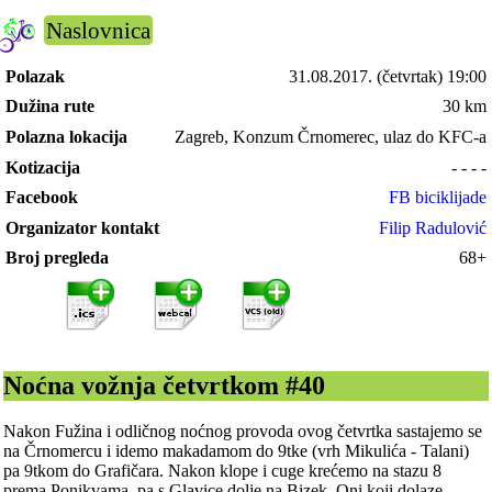
Naslovnica
Polazak
31.08.2017.
(četvrtak) 19:00
Dužina rute
30 km
Polazna lokacija
Zagreb, Konzum Črnomerec, ulaz do KFC-a
Kotizacija
- - - -
Facebook
FB biciklijade
Organizator kontakt
Filip Radulović
Broj pregleda
68+
Noćna vožnja četvrtkom #40
Nakon Fužina i odličnog noćnog provoda ovog četvrtka sastajemo se
na Črnomercu i idemo makadamom do 9tke (vrh Mikulića - Talani)
pa 9tkom do Grafičara. Nakon klope i cuge krećemo na stazu 8
prema Ponikvama, pa s Glavice dolje na Bizek. Oni koji dolaze