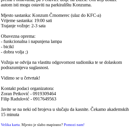
autom isti mogu ostaviti na parkiralištu Konzuma.
Mjesto sastanka: Konzum Črnomerec (ulaz do KFC-a)
Vrijeme sastanka: 19:00 sati
Trajanje vožnje: 2-3 sata
Obavezna oprema:
- funkcionalna i napunjena lampa
- bicikl
- dobra volja ;)
Vožnja se odvija na vlastitu odgovornost sudionika te se dolaskom
podrazumijeva suglasnost.
Vidimo se u četvrtak!
Kontakt podaci organizatora:
Zoran Petković - 0919309464
Filip Radulović - 0917649563
Javite se na neki od brojeva u slučaju da kasnite. Čekamo akademskih
15 minuta
Velika karta
. Mjesto je slabo mapirano?
Pomozi nam!