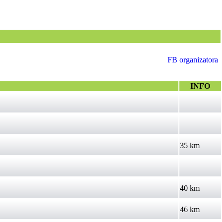
FB organizatora
INFO
35 km
40 km
46 km