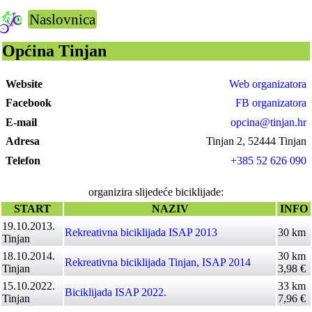
Naslovnica
Općina Tinjan
Website
Web organizatora
Facebook
FB organizatora
E-mail
opcina@tinjan.hr
Adresa
Tinjan 2, 52444 Tinjan
Telefon
+385 52 626 090
organizira slijedeće biciklijade:
START
NAZIV
INFO
19.10.2013.
Rekreativna biciklijada ISAP 2013
30 km
Tinjan
18.10.2014.
30 km
Rekreativna biciklijada Tinjan, ISAP 2014
Tinjan
3,98 €
15.10.2022.
33 km
Biciklijada ISAP 2022.
Tinjan
7,96 €