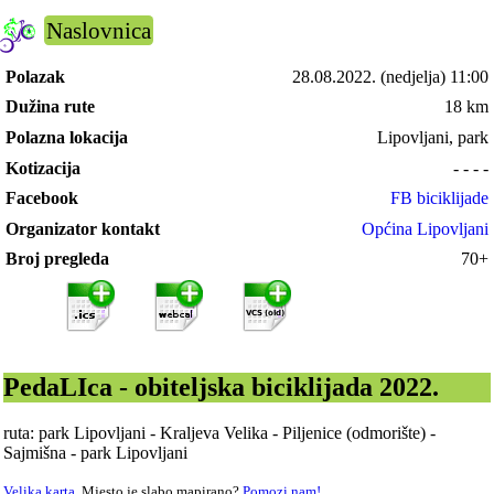
Naslovnica
Polazak
28.08.2022.
(nedjelja) 11:00
Dužina rute
18 km
Polazna lokacija
Lipovljani, park
Kotizacija
- - - -
Facebook
FB biciklijade
Organizator kontakt
Općina Lipovljani
Broj pregleda
70+
PedaLIca - obiteljska biciklijada 2022.
ruta: park Lipovljani - Kraljeva Velika - Piljenice (odmorište) -
Sajmišna - park Lipovljani
Velika karta
. Mjesto je slabo mapirano?
Pomozi nam!