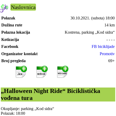
Naslovnica
Polazak
30.10.2021.
(subota) 18:00
Dužina rute
14 km
Polazna lokacija
Kostrena, parking „Kod sidra“
Kotizacija
- - - -
Facebook
FB biciklijade
Organizator kontakt
Promotiv
Broj pregleda
69+
„Halloween Night Ride“ Biciklistička
vođena tura
Okupljanje: parking „Kod sidra“
Polazak: 18:00