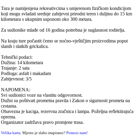
Tura je namijenjena rekreativcima s umjerenom fizičkom kondicijom
koji mogu svladati srednje zahtjevni prirodni teren i duljinu do 15 km
kilometara s ukupnim usponom oko 300 metara.
Za sudionike mlađe od 16 godina potrebna je suglasnost roditelja.
Na kraju ture počastit ćemo se noćno-vještičjim proizvodima poput
slanih i slatkih grickalica.
Tehnički podaci:
Dužina: 14 kilometara
Trajanje: 2 sata
Podloga: asfalt i makadam
Zahtjevnost: 3/5
NAPOMENA:
Svi sudionici voze na vlastitu odgovornost.
Dužni su poštivati prometna pravila i Zakon o sigurnosti prometa na
cestama.
Obavezna je kaciga, rezervna zračnica i lampa. Poželjna reflektirajuća
oprema.
Organizator zadržava pravo promjene trasa.
Velika karta
. Mjesto je slabo mapirano?
Pomozi nam!