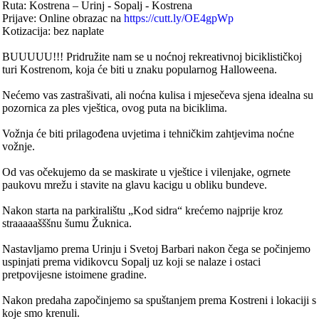
Ruta: Kostrena – Urinj - Sopalj - Kostrena
Prijave: Online obrazac na
https://cutt.ly/OE4gpWp
Kotizacija: bez naplate
BUUUUU!!! Pridružite nam se u noćnoj rekreativnoj biciklističkoj
turi Kostrenom, koja će biti u znaku popularnog Halloweena.
Nećemo vas zastrašivati, ali noćna kulisa i mjesečeva sjena idealna su
pozornica za ples vještica, ovog puta na biciklima.
Vožnja će biti prilagođena uvjetima i tehničkim zahtjevima noćne
vožnje.
Od vas očekujemo da se maskirate u vještice i vilenjake, ogrnete
paukovu mrežu i stavite na glavu kacigu u obliku bundeve.
Nakon starta na parkiralištu „Kod sidra“ krećemo najprije kroz
straaaaašššnu šumu Žuknica.
Nastavljamo prema Urinju i Svetoj Barbari nakon čega se počinjemo
uspinjati prema vidikovcu Sopalj uz koji se nalaze i ostaci
pretpovijesne istoimene gradine.
Nakon predaha započinjemo sa spuštanjem prema Kostreni i lokaciji s
koje smo krenuli.