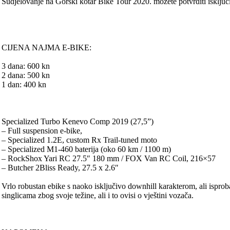
Sudjelovanje na Gorski kotar Bike Tour 2020. možete potvrditi isključ
CIJENA NAJMA E-BIKE:
3 dana: 600 kn
2 dana: 500 kn
1 dan: 400 kn
Specialized Turbo Kenevo Comp 2019 (27,5”)
– Full suspension e-bike,
– Specialized 1.2E, custom Rx Trail-tuned moto
– Specialized M1-460 baterija (oko 60 km / 1100 m)
– RockShox Yari RC 27.5″ 180 mm / FOX Van RC Coil, 216×57
– Butcher 2Bliss Ready, 27.5 x 2.6″
Vrlo robustan ebike s naoko isključivo downhill karakterom, ali ispro
singlicama zbog svoje težine, ali i to ovisi o vještini vozača.