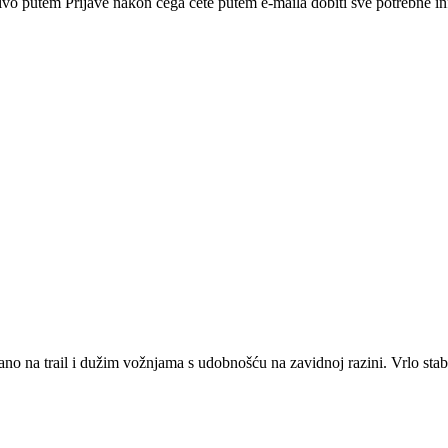
ivo putem Prijave nakon čega ćete putem e-maila dobiti sve potrebne in
bano na trail i dužim vožnjama s udobnošću na zavidnoj razini. Vrlo st