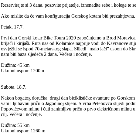
Rezervirajte si 3 dana, pozovite prijatelje, iznenadite sebe i kolege te
Ako mislite da će vam konfiguracija Gorskog kotara biti prezahtjevna, 
Petak, 17.7.
Prvi dan Gorski kotar Bike Toura 2020 započinjemo u Brod Moravicama. Uz 
brijači i kirijaši. Ruta nas od Kolarnice najprije vodi do Kavranove sti
osvježiti se ispod 70-metarskog slapa. Slijedi “malo jači” uspon do 
nam biti baza sljedeća 2 dana. Večera i noćenje.
Dužina: 45 km
Ukupni uspon: 1200m
Subota, 18.7.
Nakon bogatog doručka, drugi dan biciklističke avanture po Gorskom 
vam i ljubavnu priču o Jagodinoj stijeni. S vrha Petehovca slijedi po
Popovićevom mlinu i čuti zanimljivu priču o prvo električnom mlinu 
cilj. Večera i noćenje.
Dužina: 55 km
Ukupni uspon: 1260 m