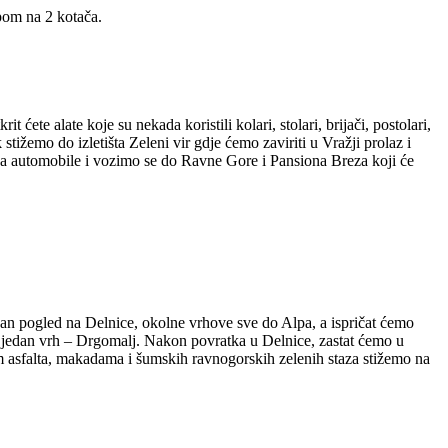
ipom na 2 kotača.
ete alate koje su nekada koristili kolari, stolari, brijači, postolari,
tižemo do izletišta Zeleni vir gdje ćemo zaviriti u Vražji prolaz i
 na automobile i vozimo se do Ravne Gore i Pansiona Breza koji će
n pogled na Delnice, okolne vrhove sve do Alpa, a ispričat ćemo
oš jedan vrh – Drgomalj. Nakon povratka u Delnice, zastat ćemo u
 asfalta, makadama i šumskih ravnogorskih zelenih staza stižemo na