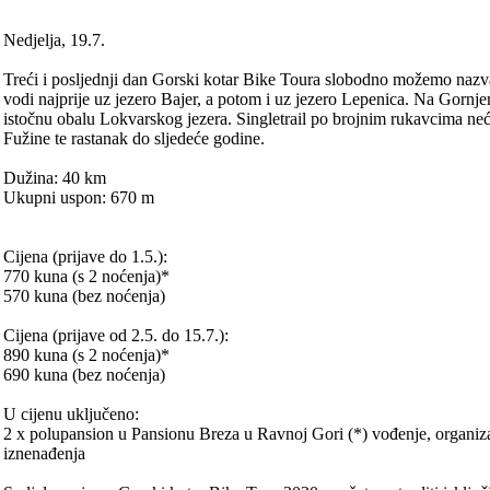
Nedjelja, 19.7.
Treći i posljednji dan Gorski kotar Bike Toura slobodno možemo nazv
vodi najprije uz jezero Bajer, a potom i uz jezero Lepenica. Na Gornj
istočnu obalu Lokvarskog jezera. Singletrail po brojnim rukavcima neć
Fužine te rastanak do sljedeće godine.
Dužina: 40 km
Ukupni uspon: 670 m
Cijena (prijave do 1.5.):
770 kuna (s 2 noćenja)*
570 kuna (bez noćenja)
Cijena (prijave od 2.5. do 15.7.):
890 kuna (s 2 noćenja)*
690 kuna (bez noćenja)
U cijenu uključeno:
2 x polupansion u Pansionu Breza u Ravnoj Gori (*) vođenje, organizac
iznenađenja