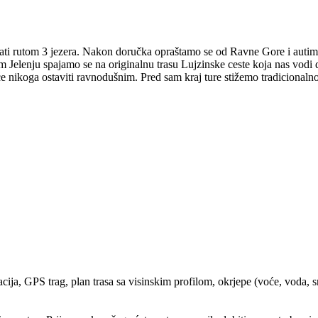
ati rutom 3 jezera. Nakon doručka opraštamo se od Ravne Gore i autim
em Jelenju spajamo se na originalnu trasu Lujzinske ceste koja nas vodi
e nikoga ostaviti ravnodušnim. Pred sam kraj ture stižemo tradicionaln
ija, GPS trag, plan trasa sa visinskim profilom, okrjepe (voće, voda, 