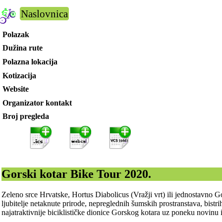
Naslovnica
Polazak
Dužina rute
Polazna lokacija
Kotizacija
Website
Organizator kontakt
Broj pregleda
Gorski kotar Bike Tour 2020.
Zeleno srce Hrvatske, Hortus Diabolicus (Vražji vrt) ili jednostavno Go
ljubitelje netaknute prirode, nepreglednih šumskih prostranstava, bistr
najatraktivnije biciklističke dionice Gorskog kotara uz poneku novinu 