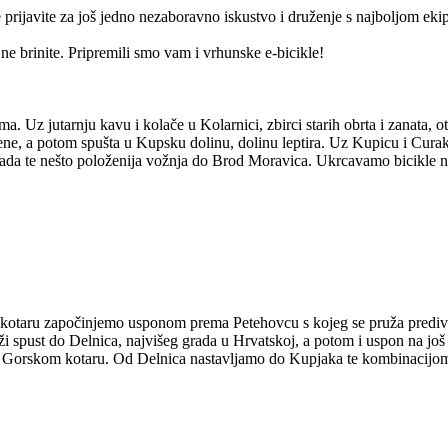
 se prijavite za još jedno nezaboravno iskustvo i druženje s najboljom ek
ne brinite. Pripremili smo vam i vrhunske e-bicikle!
jutarnju kavu i kolače u Kolarnici, zbirci starih obrta i zanata, otkrit ć
jene, a potom spušta u Kupsku dolinu, dolinu leptira. Uz Kupicu i Curak s
Skrada te nešto položenija vožnja do Brod Moravica. Ukrcavamo bicikle
kotaru započinjemo usponom prema Petehovcu s kojeg se pruža prediva
duži spust do Delnica, najvišeg grada u Hrvatskoj, a potom i uspon na j
u Gorskom kotaru. Od Delnica nastavljamo do Kupjaka te kombinacijom