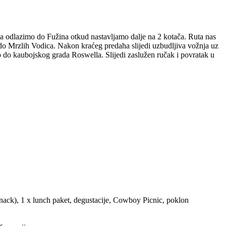
a odlazimo do Fužina otkud nastavljamo dalje na 2 kotača. Ruta nas
 do Mrzlih Vodica. Nakon kraćeg predaha slijedi uzbudljiva vožnja uz
o do kaubojskog grada Roswella. Slijedi zaslužen ručak i povratak u
snack), 1 x lunch paket, degustacije, Cowboy Picnic, poklon