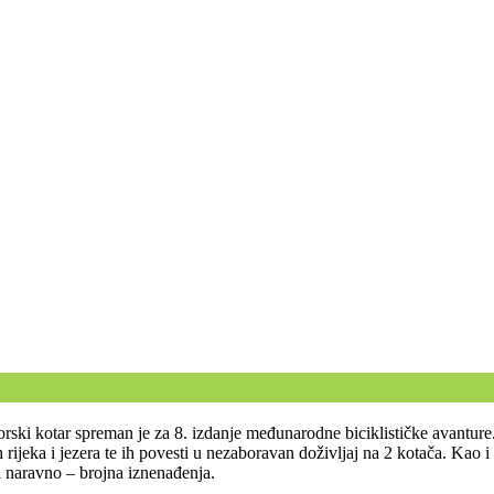
rski kotar spreman je za 8. izdanje međunarodne biciklističke avanture. 
ih rijeka i jezera te ih povesti u nezaboravan doživljaj na 2 kotača. Ka
i naravno – brojna iznenađenja.