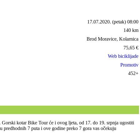
17.07.2020.
(petak) 08:00
140 km
Brod Moravice, Kolarnica
75,65
€
Web biciklijade
Promotiv
452+
Gorski kotar Bike Tour će i ovog ljeta, od 17. do 19. srpnja ugostiti
o i u predhodnih 7 puta i ove godine preko 7 gora vas očekuju