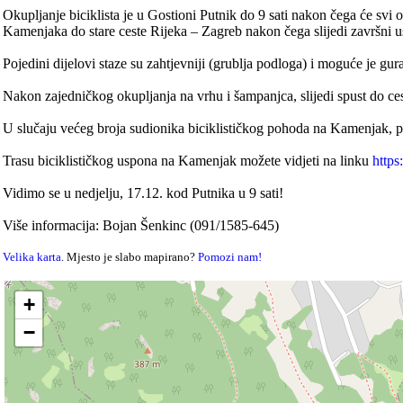
Okupljanje biciklista je u Gostioni Putnik do 9 sati nakon čega će sv
Kamenjaka do stare ceste Rijeka – Zagreb nakon čega slijedi završni u
Pojedini dijelovi staze su zahtjevniji (grublja podloga) i moguće je gura
Nakon zajedničkog okupljanja na vrhu i šampanjca, slijedi spust do ce
U slučaju većeg broja sudionika biciklističkog pohoda na Kamenjak, p
Trasu biciklističkog uspona na Kamenjak možete vidjeti na linku
https
Vidimo se u nedjelju, 17.12. kod Putnika u 9 sati!
Više informacija: Bojan Šenkinc (091/1585-645)
Velika karta
. Mjesto je slabo mapirano?
Pomozi nam!
+
−