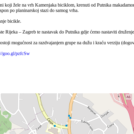
i oni koji žele na vrh Kamenjaka biciklom, krenuti od Putnika makadamo
spon po planinarskoj stazi do samog vrha.
nje bicikle.
ste Rijeka – Zagreb te nastavak do Putnika gdje ćemo nastaviti druženje
ostoji mogućnost za razdvajanjem grupe na dužu i kraću verziju (dogovo
://goo.gl/pzfcSw