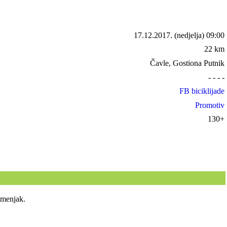
17.12.2017.
(nedjelja) 09:00
22 km
Čavle, Gostiona Putnik
- - - -
FB biciklijade
Promotiv
130+
amenjak.