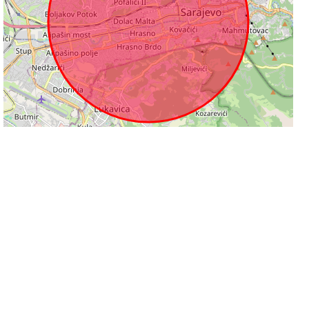
2 km
Leaflet
|
©
OpenStreetMap
contributors
Informacije na stranicama su podložne promjeni i ne odgovaramo za njihovu