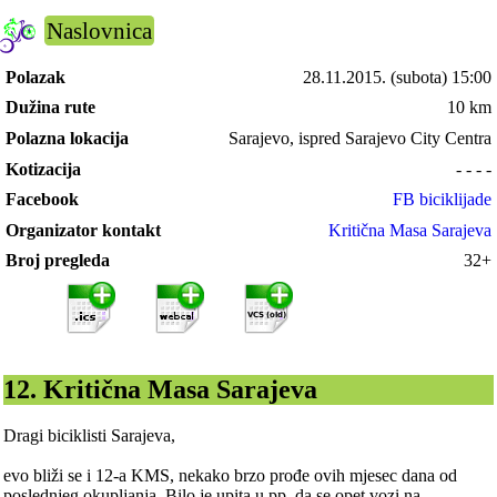
Naslovnica
Polazak
28.11.2015.
(subota) 15:00
Dužina rute
10 km
Polazna lokacija
Sarajevo, ispred Sarajevo City Centra
Kotizacija
- - - -
Facebook
FB biciklijade
Organizator kontakt
Kritična Masa Sarajeva
Broj pregleda
32+
12. Kritična Masa Sarajeva
Dragi biciklisti Sarajeva,
evo bliži se i 12-a KMS, nekako brzo prođe ovih mjesec dana od
poslednjeg okupljanja. Bilo je upita u pp. da se opet vozi na