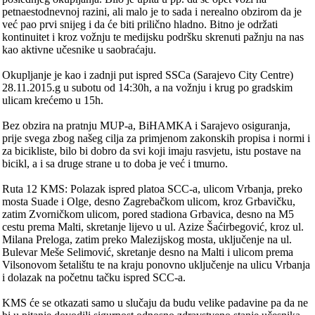
petnaestodnevnoj razini, ali malo je to sada i nerealno obzirom da je
već pao prvi snijeg i da će biti prilično hladno. Bitno je održati
kontinuitet i kroz vožnju te medijsku podršku skrenuti pažnju na nas
kao aktivne učesnike u saobraćaju.
Okupljanje je kao i zadnji put ispred SSCa (Sarajevo City Centre)
28.11.2015.g u subotu od 14:30h, a na vožnju i krug po gradskim
ulicam krećemo u 15h.
Bez obzira na pratnju MUP-a, BiHAMKA i Sarajevo osiguranja,
prije svega zbog našeg cilja za primjenom zakonskih propisa i normi i
za bicikliste, bilo bi dobro da svi koji imaju rasvjetu, istu postave na
bicikl, a i sa druge strane u to doba je već i tmurno.
Ruta 12 KMS: Polazak ispred platoa SCC-a, ulicom Vrbanja, preko
mosta Suade i Olge, desno Zagrebačkom ulicom, kroz Grbavičku,
zatim Zvorničkom ulicom, pored stadiona Grbavica, desno na M5
cestu prema Malti, skretanje lijevo u ul. Azize Šaćirbegović, kroz ul.
Milana Preloga, zatim preko Malezijskog mosta, uključenje na ul.
Bulevar Meše Selimović, skretanje desno na Malti i ulicom prema
Vilsonovom šetalištu te na kraju ponovno uključenje na ulicu Vrbanja
i dolazak na početnu tačku ispred SCC-a.
KMS će se otkazati samo u slučaju da budu velike padavine pa da ne