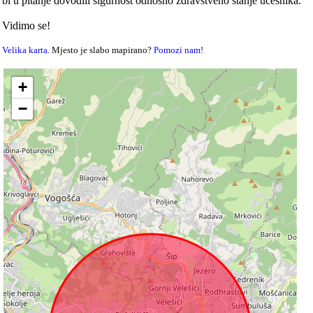
bi u pitanje dovodili sigurnost odnosno zdravstveno stanje učesnika.
Vidimo se!
Velika karta
. Mjesto je slabo mapirano?
Pomozi nam!
+
−