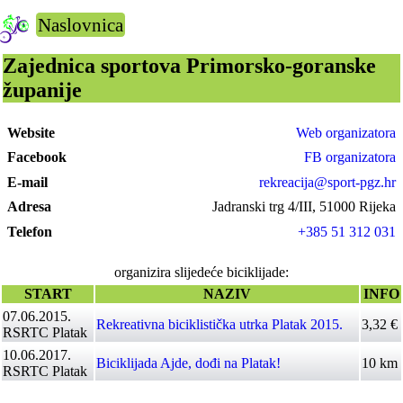
Naslovnica
Zajednica sportova Primorsko-goranske
županije
Website
Web organizatora
Facebook
FB organizatora
E-mail
rekreacija@sport-pgz.hr
Adresa
Jadranski trg 4/III, 51000 Rijeka
Telefon
+385 51 312 031
organizira slijedeće biciklijade:
START
NAZIV
INFO
07.06.2015.
Rekreativna biciklistička utrka Platak 2015.
3,32 €
RSRTC Platak
10.06.2017.
Biciklijada Ajde, dođi na Platak!
10 km
RSRTC Platak