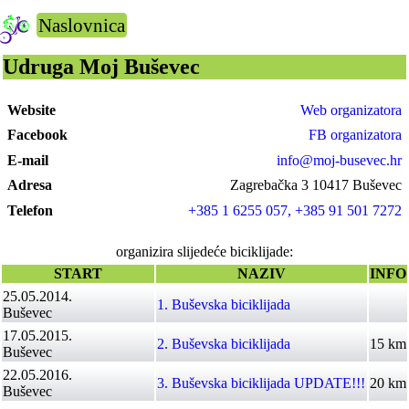
Naslovnica
Udruga Moj Buševec
Website
Web organizatora
Facebook
FB organizatora
E-mail
info@moj-busevec.hr
Adresa
Zagrebačka 3 10417 Buševec
Telefon
+385 1 6255 057, +385 91 501 7272
organizira slijedeće biciklijade:
START
NAZIV
INFO
25.05.2014.
1. Buševska biciklijada
Buševec
17.05.2015.
2. Buševska biciklijada
15 km
Buševec
22.05.2016.
3. Buševska biciklijada UPDATE!!!
20 km
Buševec