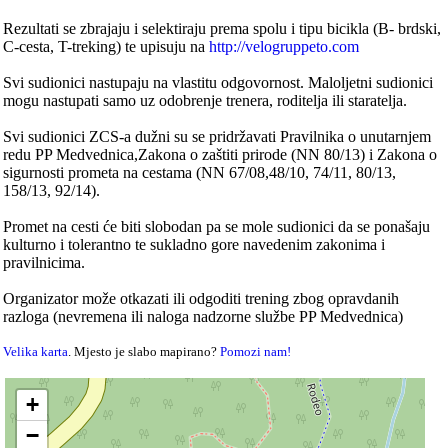
Rezultati se zbrajaju i selektiraju prema spolu i tipu bicikla (B- brdski,
C-cesta, T-treking) te upisuju na
http://velogruppeto.com
Svi sudionici nastupaju na vlastitu odgovornost. Maloljetni sudionici
mogu nastupati samo uz odobrenje trenera, roditelja ili staratelja.
Svi sudionici ZCS-a dužni su se pridržavati Pravilnika o unutarnjem
redu PP Medvednica,Zakona o zaštiti prirode (NN 80/13) i Zakona o
sigurnosti prometa na cestama (NN 67/08,48/10, 74/11, 80/13,
158/13, 92/14).
Promet na cesti će biti slobodan pa se mole sudionici da se ponašaju
kulturno i tolerantno te sukladno gore navedenim zakonima i
pravilnicima.
Organizator može otkazati ili odgoditi trening zbog opravdanih
razloga (nevremena ili naloga nadzorne službe PP Medvednica)
Velika karta
. Mjesto je slabo mapirano?
Pomozi nam!
+
−