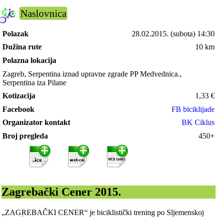
Naslovnica
Polazak
28.02.2015.
(subota) 14:30
Dužina rute
10 km
Polazna lokacija
Zagreb, Serpentina iznad upravne zgrade PP Medvednica.,
Serpentina iza Pilane
Kotizacija
1,33
€
Facebook
FB biciklijade
Organizator kontakt
BK Ciklus
Broj pregleda
450+
Zagrebački Cener 2015.
„ZAGREBAČKI CENER“ je biciklistički trening po Sljemenskoj