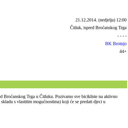
21.12.2014.
(nedjelja) 12:00
Čitluk, ispred Broćanskog Trga
- - - -
BK Brotnjo
44+
ed Broćanskog Trga u Čitluku. Pozivamo sve bicikliste na aktivno
kladu s vlastitim mogućnostima) koji će se predati djeci u