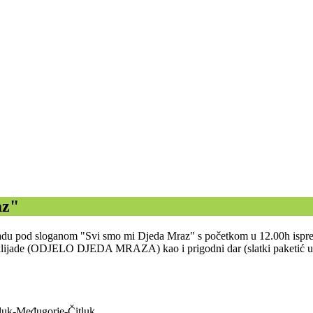
az"
klijadu pod sloganom "Svi smo mi Djeda Mraz" s početkom u 12.00h ispr
ciklijade (ODJELO DJEDA MRAZA) kao i prigodni dar (slatki paketić u s
tluk-Međugorje-Čitluk.