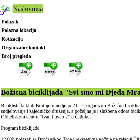
Naslovnica
Polazak
Polazna lokacija
Kotizacija
Organizator kontakt
Broj pregleda
Božićna biciklijada "Svi smo mi Djeda Mr
Biciklistički klub Brotnjo u nedjelju 21.12. organizira Božićnu bici
sudjelovanje i zajedničko druženje, a poželjna je i službena odora bi
Obiteljskom centru "Ivan Pavao 2" u Čitluku.
Program biciklijade:
12.00h polazak sa Broćanskog Trga i rekreativna vožnja na relaciji Či