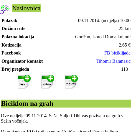
Naslovnica
Polazak
09.11.2014.
(nedjelja) 10:00
Dužina rute
25 km
Polazna lokacija
Goričan, ispred Doma kulture
Kotizacija
2,65
€
Facebook
FB biciklijade
Organizator kontakt
Tihomir Baranasic
Broj pregleda
118+
Biciklom na grah
Ove nedjelje 09.11.2014. Saša, Suljo i Tihi vas pozivaju na grah v
Sašin vočnjak.
Okupljanje u 10.00 sati v centru Goričana ispred Doma kulture.