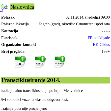
Naslovnica
Polazak
02.11.2014.
(nedjelja) 09:00
Polazna lokacija
Zagreb (grad), okretište Črnomerec ispod sata
Kotizacija
- - - -
Facebook
FB biciklijade
Organizator kontakt
BK Ciklus
Broj pregleda
199+
Transciklusiranje 2014.
tradicijonalno transciklusiranje po hrptu Medvednice
Svi sudionici voze na vlastitu odgovornost.
Trajanje puta nije procjenjeno