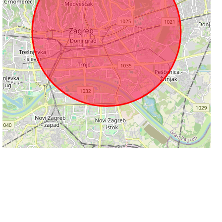
2 km
Leaflet
|
©
OpenStreetMap
contributors
Informacije na stranicama su podložne promjeni i ne odgovaramo za njihovu
točnost.
Desktop
/
Mobilni
prikaz
Pravne napomene