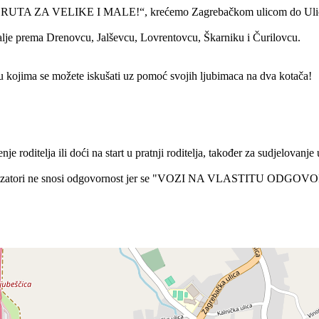
UTA ZA VELIKE I MALE!“, krećemo Zagrebačkom ulicom do Ulice B
je prema Drenovcu, Jalševcu, Lovrentovcu, Škarniku i Čurilovcu.
 kojima se možete iskušati uz pomoć svojih ljubimaca na dva kotača!
 roditelja ili doći na start u pratnji roditelja, također za sudjelovanje 
) organizatori ne snosi odgovornost jer se "VOZI NA VLASTITU ODG