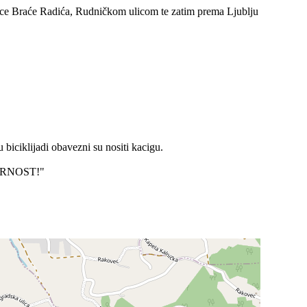
raće Radića, Rudničkom ulicom te zatim prema Ljublju
u biciklijadi obavezni su nositi kacigu.
OVORNOST!"