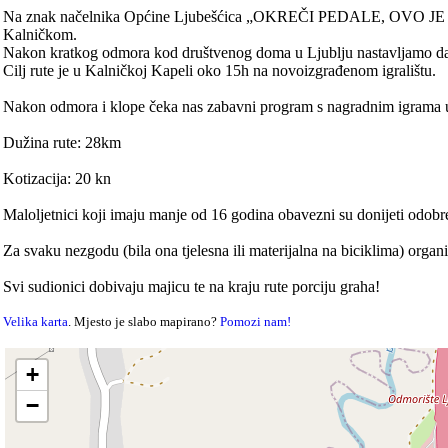
Na znak načelnika Općine Ljubešćica „OKREČI PEDALE, OVO JE R
Kalničkom.
Nakon kratkog odmora kod društvenog doma u Ljublju nastavljamo dal
Cilj rute je u Kalničkoj Kapeli oko 15h na novoizgrađenom igralištu.
Nakon odmora i klope čeka nas zabavni program s nagradnim igrama u
Dužina rute: 28km
Kotizacija: 20 kn
Maloljetnici koji imaju manje od 16 godina obavezni su donijeti odobrenje
Za svaku nezgodu (bila ona tjelesna ili materijalna na biciklima
Svi sudionici dobivaju majicu te na kraju rute porciju graha!
Velika karta
. Mjesto je slabo mapirano?
Pomozi nam!
+
−