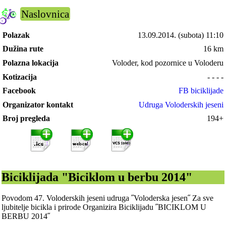
Naslovnica
Polazak
13.09.2014.
(subota) 11:10
Dužina rute
16 km
Polazna lokacija
Voloder, kod pozornice u Voloderu
Kotizacija
- - - -
Facebook
FB biciklijade
Organizator kontakt
Udruga Voloderskih jeseni
Broj pregleda
194+
Biciklijada "Biciklom u berbu 2014"
Povodom 47. Voloderskih jeseni udruga ˝Voloderska jesen˝ Za sve
ljubitelje bicikla i prirode Organizira Biciklijadu ˝BICIKLOM U
BERBU 2014˝