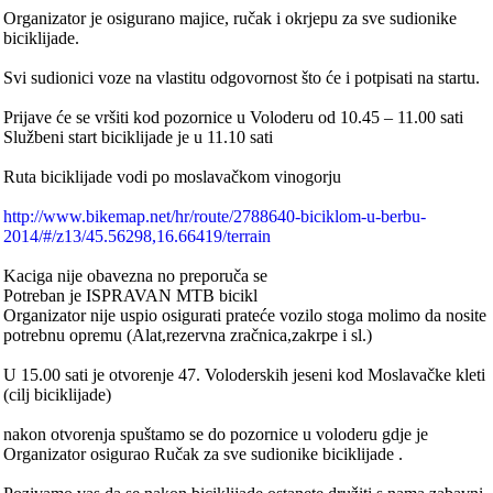
Organizator je osigurano majice, ručak i okrjepu za sve sudionike
biciklijade.
Svi sudionici voze na vlastitu odgovornost što će i potpisati na startu.
Prijave će se vršiti kod pozornice u Voloderu od 10.45 – 11.00 sati
Službeni start biciklijade je u 11.10 sati
Ruta biciklijade vodi po moslavačkom vinogorju
http://www.bikemap.net/hr/route/2788640-biciklom-u-berbu-
2014/#/z13/45.56298,16.66419/terrain
Kaciga nije obavezna no preporuča se
Potreban je ISPRAVAN MTB bicikl
Organizator nije uspio osigurati prateće vozilo stoga molimo da nosite
potrebnu opremu (Alat,rezervna zračnica,zakrpe i sl.)
U 15.00 sati je otvorenje 47. Voloderskih jeseni kod Moslavačke kleti
(cilj biciklijade)
nakon otvorenja spuštamo se do pozornice u voloderu gdje je
Organizator osigurao Ručak za sve sudionike biciklijade .