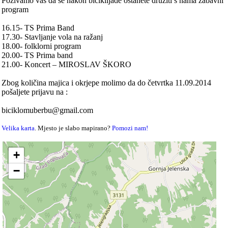
Pozivamo vas da se nakon biciklijade ostanete družiti s nama zabavni
program
16.15- TS Prima Band
17.30- Stavljanje vola na ražanj
18.00- folklorni program
20.00- TS Prima band
21.00- Koncert – MIROSLAV ŠKORO
Zbog količina majica i okrjepe molimo da do četvrtka 11.09.2014
pošaljete prijavu na :
biciklomuberbu@gmail.com
Velika karta
. Mjesto je slabo mapirano?
Pomozi nam!
+
−