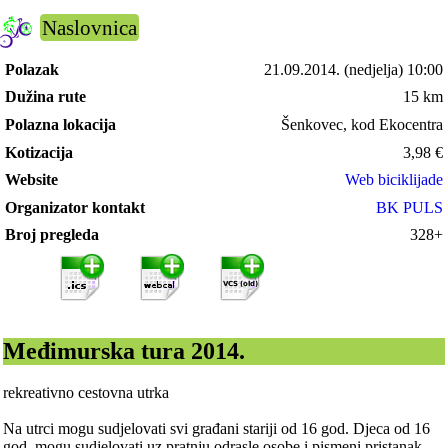
Naslovnica
Polazak
21.09.2014.
(nedjelja) 10:00
Dužina rute
15 km
Polazna lokacija
Šenkovec, kod Ekocentra
Kotizacija
3,98
€
Website
Web biciklijade
Organizator kontakt
BK PULS
Broj pregleda
328+
Međimurska tura 2014.
rekreativno cestovna utrka
Na utrci mogu sudjelovati svi građani stariji od 16 god. Djeca od 16
god. mogu sudjelovati uz pratnju odrasle osobe i pismeni pristanak