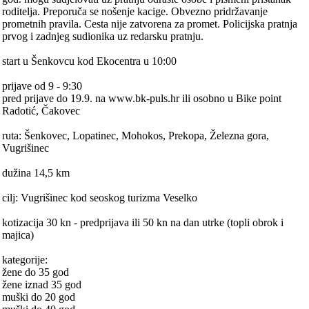
roditelja. Preporuča se nošenje kacige. Obvezno pridržavanje
prometnih pravila. Cesta nije zatvorena za promet. Policijska pratnja
prvog i zadnjeg sudionika uz redarsku pratnju.
start u Šenkovcu kod Ekocentra u 10:00
prijave od 9 - 9:30
pred prijave do 19.9. na www.bk-puls.hr ili osobno u Bike point
Radotić, Čakovec
ruta: Šenkovec, Lopatinec, Mohokos, Prekopa, Železna gora,
Vugrišinec
dužina 14,5 km
cilj: Vugrišinec kod seoskog turizma Veselko
kotizacija 30 kn - predprijava ili 50 kn na dan utrke (topli obrok i
majica)
kategorije:
žene do 35 god
žene iznad 35 god
muški do 20 god