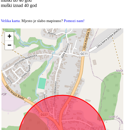
muški do 40 god
muški iznad 40 god
Velika karta
. Mjesto je slabo mapirano?
Pomozi nam!
+
−