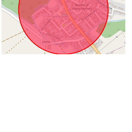
300 m
Leaflet
|
©
OpenStreetMap
contributors
Informacije na stranicama su podložne promjeni i ne odgovaramo za njihovu