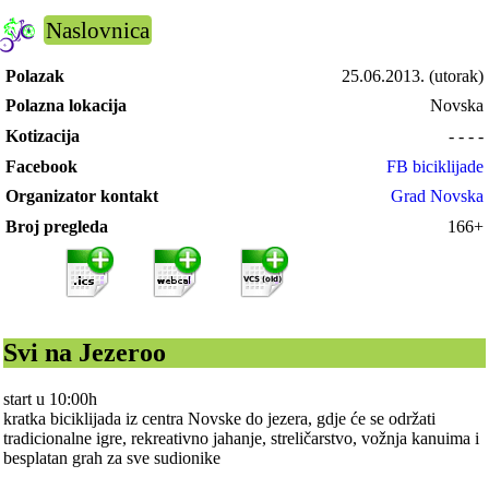
Naslovnica
Polazak
25.06.2013.
(utorak)
Polazna lokacija
Novska
Kotizacija
- - - -
Facebook
FB biciklijade
Organizator kontakt
Grad Novska
Broj pregleda
166+
Svi na Jezeroo
start u 10:00h
kratka biciklijada iz centra Novske do jezera, gdje će se održati
tradicionalne igre, rekreativno jahanje, streličarstvo, vožnja kanuima i
besplatan grah za sve sudionike