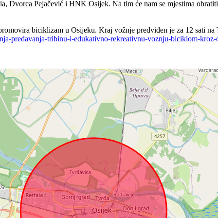
a, Dvorca Pejačević i HNK Osijek. Na tim će nam se mjestima obratiti v
romovira biciklizam u Osijeku. Kraj vožnje predviđen je za 12 sati na
a-predavanja-tribinu-i-edukativno-rekreativnu-voznju-biciklom-kroz-