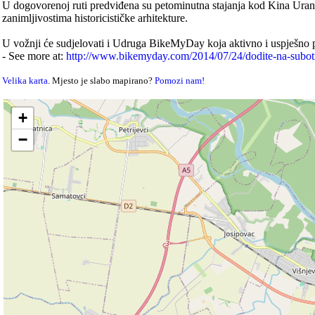
U dogovorenoj ruti predviđena su petominutna stajanja kod Kina Urani
zanimljivostima historicističke arhitekture.
U vožnji će sudjelovati i Udruga BikeMyDay koja aktivno i uspješno p
- See more at:
http://www.bikemyday.com/2014/07/24/dodite-na-subotnj
Velika karta
. Mjesto je slabo mapirano?
Pomozi nam!
+
−