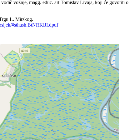
odič vožnje, magg. educ. art Tomislav Livaja, koji će govoriti o
 Trgu L. Mirskog.
osijek/#sthash.BtNRKlJI.dpuf