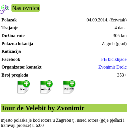
Naslovnica
Polazak
04.09.2014.
(četvrtak)
Trajanje
4 dana
Dužina rute
305 km
Polazna lokacija
Zagreb (grad)
Kotizacija
- - - -
Facebook
FB biciklijade
Organizator kontakt
Zvonimir Drolc
Broj pregleda
353+
Tour de Velebit by Zvonimir
mjesto polaska je kod rotora u Zagrebu tj. usred rotora (gdje pješaci i
tramvaji prolaze) u 6:00