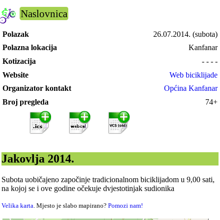
Naslovnica
Polazak
26.07.2014.
(subota)
Polazna lokacija
Kanfanar
Kotizacija
- - - -
Website
Web biciklijade
Organizator kontakt
Općina Kanfanar
Broj pregleda
74+
Jakovlja 2014.
Subota uobičajeno započinje tradicionalnom biciklijadom u 9,00 sati,
na kojoj se i ove godine očekuje dvjestotinjak sudionika
Velika karta
. Mjesto je slabo mapirano?
Pomozi nam!