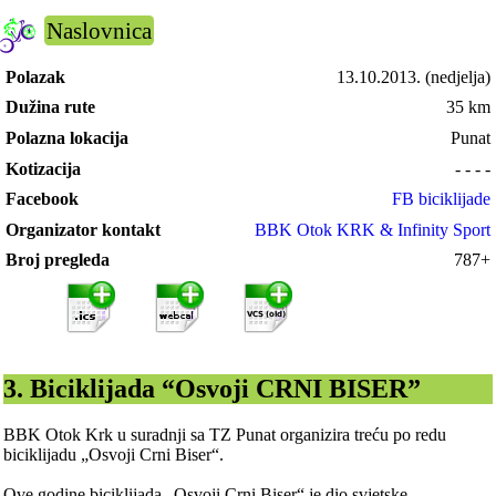
Naslovnica
Polazak
13.10.2013.
(nedjelja)
Dužina rute
35 km
Polazna lokacija
Punat
Kotizacija
- - - -
Facebook
FB biciklijade
Organizator kontakt
BBK Otok KRK & Infinity Sport
Broj pregleda
787+
3. Biciklijada “Osvoji CRNI BISER”
BBK Otok Krk u suradnji sa TZ Punat organizira treću po redu
biciklijadu „Osvoji Crni Biser“.
Ove godine biciklijada „Osvoji Crni Biser“ je dio svjetske