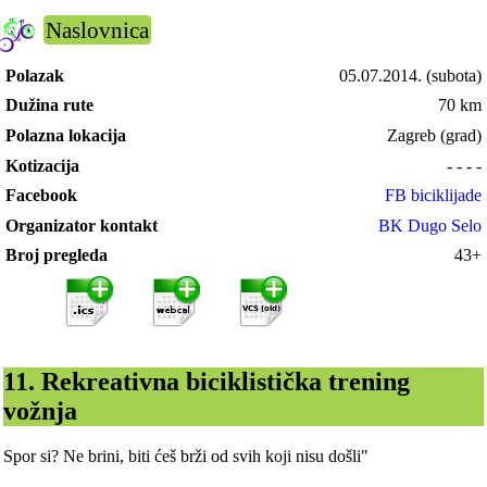
Naslovnica
Polazak
05.07.2014.
(subota)
Dužina rute
70 km
Polazna lokacija
Zagreb (grad)
Kotizacija
- - - -
Facebook
FB biciklijade
Organizator kontakt
BK Dugo Selo
Broj pregleda
43+
11. Rekreativna biciklistička trening
vožnja
Spor si? Ne brini, biti ćeš brži od svih koji nisu došli"