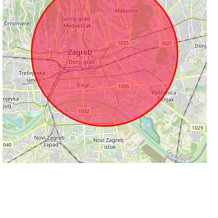
2 km
Leaflet
|
©
OpenStreetMap
contributors
Informacije na stranicama su podložne promjeni i ne odgovaramo za njihovu