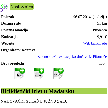
Naslovnica
Polazak
06.07.2014.
(nedjelja)
Dužina rute
51 km
Polazna lokacija
Pitomača
Kotizacija
19,91
€
Website
Web biciklijade
Organizator kontakt
"Zeleno srce" rekreacijsko društvo iz Pitomače
Broj pregleda
135+
Biciklistički izlet u Mađarsku
NA LOVAČKI GULAŠ U JUŽNU ZALU