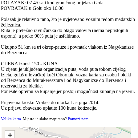
POLAZAK: 07.45 sati kod graničnog prijelaza Gola
POVRATAK u Golu oko 16.00
Polazak je relativno rano, što je uvjetovano voznim redom mađarskih
željeznica.
Ruta je pretežno ravničarska do blago valovita (nema nepristojnih
uspona), a preko 90% puta je asfaltirano.
Ukupno 51 km sa tri okrep-pauze i povratak vlakom iz Nagykanizse
do Berzencea.
CIJENA iznosi 150.- KUNA
U cijenu je uključena organizacija puta, vođa puta tokom cijelog
izleta, gulaš u lovačkoj kući Obornak, vozna karta za osobu i bicikl
od Berzenca do Murakeresztura i od Nagykanizse do Berzenca i
rezervacija za bicikle.
Ponesite opremu za kupanje jer postoji mogućnost kupanja na jezeru.
Prijave na kiosku Vrabec do utorka 1. srpnja 2014.
Uz prijavu obavezno uplatite 100 kuna kotizacije.
Velika karta
. Mjesto je slabo mapirano?
Pomozi nam!
+