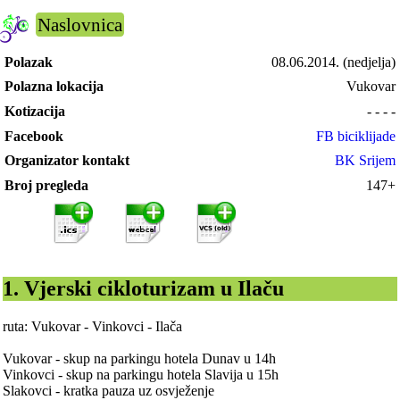
Naslovnica
Polazak
08.06.2014.
(nedjelja)
Polazna lokacija
Vukovar
Kotizacija
- - - -
Facebook
FB biciklijade
Organizator kontakt
BK Srijem
Broj pregleda
147+
1. Vjerski cikloturizam u Ilaču
ruta: Vukovar - Vinkovci - Ilača
Vukovar - skup na parkingu hotela Dunav u 14h
Vinkovci - skup na parkingu hotela Slavija u 15h
Slakovci - kratka pauza uz osvježenje