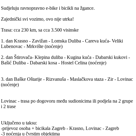
Sudjeluju ravnopravno e-bike i bicikli na žgance.
Zajednički svi vozimo, ovo nije utrka!
Trasa: cca 230 km, sa cca 3.500 visinske
1. dan Krasno - Zavižan - Lomska Duliba - Careva kuća- Veliki
Lubenovac - Mrkvište (noćenje)
2. dan Štirovača- Klepina duliba - Kugina kuća - Dabarski kukovi -
Bašić Duliba - Dabarski kosa - Hostel Celina (noćenje)
3. dan Baške Oštarije - Rizvanuša - Maslačkova staza - Zir - Lovinac
(noćenje)
Lovinac - trasa po dogovoru među sudionicima ili podjela na 2 grupe
i 2 trase
Uključeno u taksu:
-prijevoz osoba + bicikala Zagreb - Krasno, Lovinac - Zagreb
-3 noćenja u čvrstim objektima