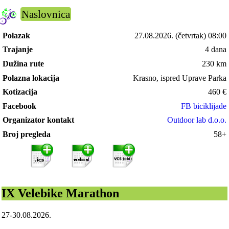
Naslovnica
Polazak
27.08.2026.
(četvrtak) 08:00
Trajanje
4 dana
Dužina rute
230 km
Polazna lokacija
Krasno, ispred Uprave Parka
Kotizacija
460
€
Facebook
FB biciklijade
Organizator kontakt
Outdoor lab d.o.o.
Broj pregleda
58+
IX Velebike Marathon
27-30.08.2026.