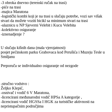
-3 obroka dnevno (terenski ručak na trasi)
-piće na trasi
-majica Maratona
-logistički kombi koji je na trasi u slučaju potrebe, vozi sav višak
stvari da možete voziti bicikl sa minimum stvari na trasi
-ulaznicu u NP Sjeverni Velebit i Kucu Velebita
-kolektivno osiguranje
-iznenadjenje ?
U slučaju kišnih dana (mala vjerojatnost):
posjet pećinskom parku Grabovaca kod Perušića i Muzeju Tesle u
Smiljanu
Preporuča se individualno osiguranje od nezgode
-stručno vodstvo :
Željko Klepić,
-osnivač i vodič 6 V Maratona,
-licencirani međunarodni vodič HPSa A kategorije ,
-licencirani vodič HGSSa I HGK za turističke aktivnosti na
nepristupačnim područjima