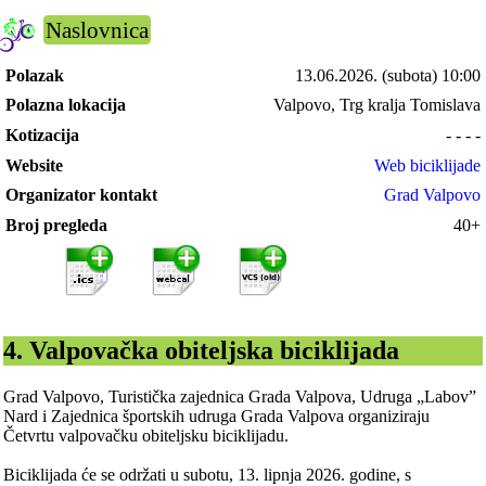
Naslovnica
Polazak
13.06.2026.
(subota) 10:00
Polazna lokacija
Valpovo, Trg kralja Tomislava
Kotizacija
- - - -
Website
Web biciklijade
Organizator kontakt
Grad Valpovo
Broj pregleda
40+
4. Valpovačka obiteljska biciklijada
Grad Valpovo, Turistička zajednica Grada Valpova, Udruga „Labov”
Nard i Zajednica športskih udruga Grada Valpova organiziraju
Četvrtu valpovačku obiteljsku biciklijadu.
Biciklijada će se održati u subotu, 13. lipnja 2026. godine, s