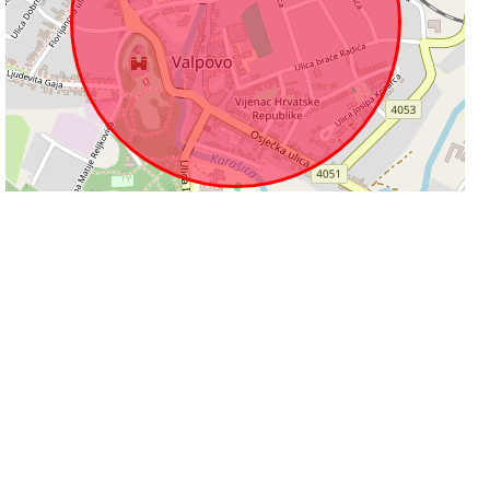
300 m
Leaflet
|
©
OpenStreetMap
contributors
Informacije na stranicama su podložne promjeni i ne odgovaramo za njihovu
točnost.