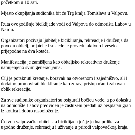
početkom u 10 sati.
Mjesto okupljanja sudionika bit će Trg kralja Tomislava u Valpovu.
Ruta ovogodišnje biciklijade vodi od Valpova do odmorišta Labov u
Nardu.
Organizatori pozivaju ljubitelje bicikliranja, rekreacije i druženja da
povedu obitelj, prijatelje i susjede te provedu aktivno i veselo
prijepodne na dva kotača.
Manifestacija je zamišljena kao obiteljsko rekreativno druženje
namijenjeno svim generacijama.
Cilj je potaknuti kretanje, boravak na otvorenom i zajedništvo, ali i
dodatno promovirati bicikliranje kao zdrav, pristupačan i zabavan
oblik rekreacije.
Za sve sudionike organizatori su osigurali bočicu vode, a po dolasku
na odmorište Labov predviđen je zasluženi predah uz besplatan grah
iz kotlića i dobro raspoloženje.
Četvrta valpovačka obiteljska biciklijada još je jedna prilika za
ugodno druženje, rekreaciju i uživanje u prirodi valpovačkog kraja.