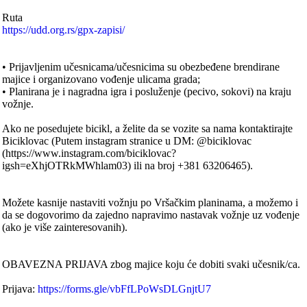
Ruta
https://udd.org.rs/gpx-zapisi/
• Prijavljenim učesnicama/učesnicima su obezbeđene brendirane
majice i organizovano vođenje ulicama grada;
• Planirana je i nagradna igra i posluženje (pecivo, sokovi) na kraju
vožnje.
Ako ne posedujete bicikl, a želite da se vozite sa nama kontaktirajte
Biciklovac (Putem instagram stranice u DM: @biciklovac
(https://www.instagram.com/biciklovac?
igsh=eXhjOTRkMWhlam03) ili na broj +381 63206465).
Možete kasnije nastaviti vožnju po Vršačkim planinama, a možemo i
da se dogovorimo da zajedno napravimo nastavak vožnje uz vođenje
(ako je više zainteresovanih).
OBAVEZNA PRIJAVA zbog majice koju će dobiti svaki učesnik/ca.
Prijava:
https://forms.gle/vbFfLPoWsDLGnjtU7