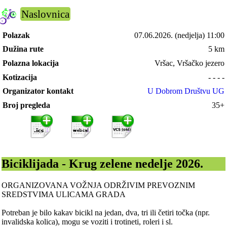
Naslovnica
Polazak
07.06.2026.
(nedjelja) 11:00
Dužina rute
5 km
Polazna lokacija
Vršac, Vršačko jezero
Kotizacija
- - - -
Organizator kontakt
U Dobrom Društvu UG
Broj pregleda
35+
Biciklijada - Krug zelene nedelje 2026.
ORGANIZOVANA VOŽNJA ODRŽIVIM PREVOZNIM
SREDSTVIMA ULICAMA GRADA
Potreban je bilo kakav bicikl na jedan, dva, tri ili četiri točka (npr.
invalidska kolica), mogu se voziti i trotineti, roleri i sl.