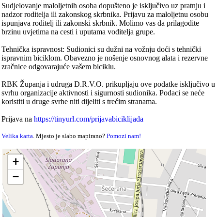
Sudjelovanje maloljetnih osoba dopušteno je isključivo uz pratnju i
nadzor roditelja ili zakonskog skrbnika. Prijavu za maloljetnu osobu
ispunjava roditelj ili zakonski skrbnik. Molimo vas da prilagodite
brzinu uvjetima na cesti i uputama voditelja grupe.
Tehnička ispravnost: Sudionici su dužni na vožnju doći s tehnički
ispravnim biciklom. Obavezno je nošenje osnovnog alata i rezervne
zračnice odgovarajuće vašem biciklu.
RBK Županja i udruga D.R.V.O. prikupljaju ove podatke isključivo u
svrhu organizacije aktivnosti i sigurnosti sudionika. Podaci se neće
koristiti u druge svrhe niti dijeliti s trećim stranama.
Prijava na
https://tinyurl.com/prijavabiciklijada
Velika karta
. Mjesto je slabo mapirano?
Pomozi nam!
+
−