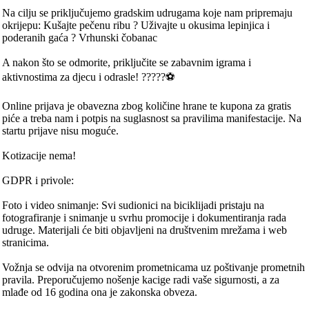
Na cilju se priključujemo gradskim udrugama koje nam pripremaju
okrijepu: Kušajte pečenu ribu ? Uživajte u okusima lepinjica i
poderanih gaća ? Vrhunski čobanac
A nakon što se odmorite, priključite se zabavnim igrama i
aktivnostima za djecu i odrasle! ?‍?‍?‍??⚽️
Online prijava je obavezna zbog količine hrane te kupona za gratis
piće a treba nam i potpis na suglasnost sa pravilima manifestacije. Na
startu prijave nisu moguće.
Kotizacije nema!
GDPR i privole:
Foto i video snimanje: Svi sudionici na biciklijadi pristaju na
fotografiranje i snimanje u svrhu promocije i dokumentiranja rada
udruge. Materijali će biti objavljeni na društvenim mrežama i web
stranicima.
Vožnja se odvija na otvorenim prometnicama uz poštivanje prometnih
pravila. Preporučujemo nošenje kacige radi vaše sigurnosti, a za
mlađe od 16 godina ona je zakonska obveza.