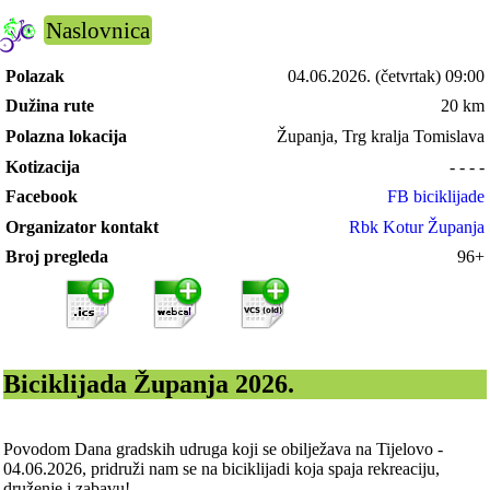
Naslovnica
Polazak
04.06.2026.
(četvrtak) 09:00
Dužina rute
20 km
Polazna lokacija
Županja, Trg kralja Tomislava
Kotizacija
- - - -
Facebook
FB biciklijade
Organizator kontakt
Rbk Kotur Županja
Broj pregleda
96+
Biciklijada Županja 2026.
Povodom Dana gradskih udruga koji se obilježava na Tijelovo -
04.06.2026, pridruži nam se na biciklijadi koja spaja rekreaciju,
druženje i zabavu!