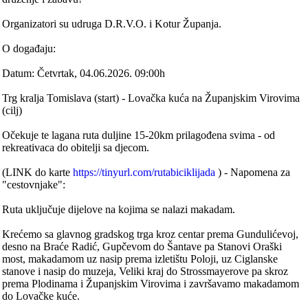
Organizatori su udruga D.R.V.O. i Kotur Županja.
O događaju:
Datum: Četvrtak, 04.06.2026. 09:00h
Trg kralja Tomislava (start) - Lovačka kuća na Županjskim Virovima
(cilj)
Očekuje te lagana ruta duljine 15-20km prilagođena svima - od
rekreativaca do obitelji sa djecom.
(LINK do karte
https://tinyurl.com/rutabiciklijada
) - Napomena za
"cestovnjake":
Ruta uključuje dijelove na kojima se nalazi makadam.
Krećemo sa glavnog gradskog trga kroz centar prema Gundulićevoj,
desno na Braće Radić, Gupčevom do Šantave pa Stanovi Oraški
most, makadamom uz nasip prema izletištu Poloji, uz Ciglanske
stanove i nasip do muzeja, Veliki kraj do Strossmayerove pa skroz
prema Plodinama i Županjskim Virovima i završavamo makadamom
do Lovačke kuće.