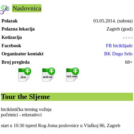
Naslovnica
Polazak
03.05.2014.
(subota)
Polazna lokacija
Zagreb (grad)
Kotizacija
- - - -
Facebook
FB biciklijade
Organizator kontakt
BK Dugo Selo
Broj pregleda
68+
Tour the Sljeme
biciklistička trening vožnja
početnici - rekreativci
start u 10:30 ispred Rog-Joma poslovnice u Vlaškoj 86, Zagreb