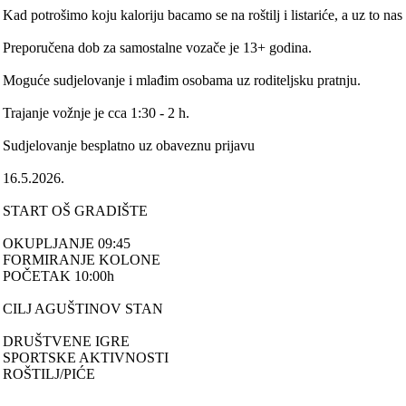
Kad potrošimo koju kaloriju bacamo se na roštilj i listariće, a uz to na
Preporučena dob za samostalne vozače je 13+ godina.
Moguće sudjelovanje i mlađim osobama uz roditeljsku pratnju.
Trajanje vožnje je cca 1:30 - 2 h.
Sudjelovanje besplatno uz obaveznu prijavu
16.5.2026.
START OŠ GRADIŠTE
OKUPLJANJE 09:45
FORMIRANJE KOLONE
POČETAK 10:00h
CILJ AGUŠTINOV STAN
DRUŠTVENE IGRE
SPORTSKE AKTIVNOSTI
ROŠTILJ/PIĆE