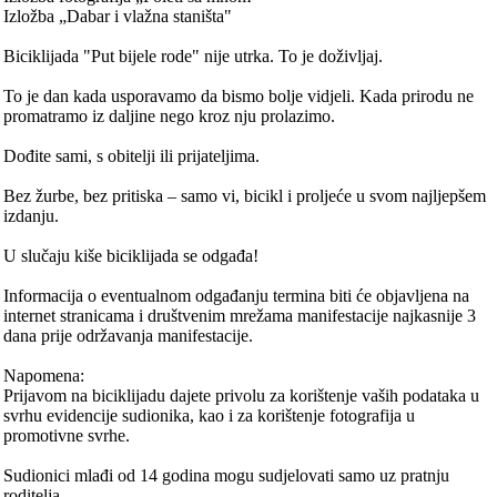
Izložba „Dabar i vlažna staništa"
Biciklijada "Put bijele rode" nije utrka. To je doživljaj.
To je dan kada usporavamo da bismo bolje vidjeli. Kada prirodu ne
promatramo iz daljine nego kroz nju prolazimo.
Dođite sami, s obitelji ili prijateljima.
Bez žurbe, bez pritiska – samo vi, bicikl i proljeće u svom najljepšem
izdanju.
U slučaju kiše biciklijada se odgađa!
Informacija o eventualnom odgađanju termina biti će objavljena na
internet stranicama i društvenim mrežama manifestacije najkasnije 3
dana prije održavanja manifestacije.
Napomena:
Prijavom na biciklijadu dajete privolu za korištenje vaših podataka u
svrhu evidencije sudionika, kao i za korištenje fotografija u
promotivne svrhe.
Sudionici mlađi od 14 godina mogu sudjelovati samo uz pratnju
roditelja.