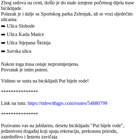
Zbog radova na cesti, došlo je do male izmjene početnog dijela trase
biciklijade.
Polazak je i dalje sa Sportskog parka Zelenjak, ali se vozi sljedećim
ulicama:
➡️ Ulica Slobode
➡️ Ulica Karla Matice
➡️ Ulica Stjepana Škrinja
➡️ Savska ulica
Nakon toga trasa ostaje nepromijenjena.
Povratak je istim putem.
Vidimo se sutra na biciklijadi Put bijele rode!
***************
Link na rutu:
https://ridewithgps.com/routes/54880799
***************
Pozivamo vas na jubilarnu, desetu biciklijadu "Put bijele rode",
jedinstveni događaj koji spaja rekreaciju, prekrasnu prirodu,
zajedništvo i ljepotu zavičaja.