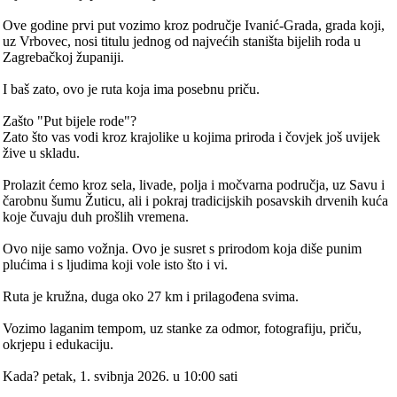
Ove godine prvi put vozimo kroz područje Ivanić-Grada, grada koji,
uz Vrbovec, nosi titulu jednog od najvećih staništa bijelih roda u
Zagrebačkoj županiji.
I baš zato, ovo je ruta koja ima posebnu priču.
Zašto "Put bijele rode"?
Zato što vas vodi kroz krajolike u kojima priroda i čovjek još uvijek
žive u skladu.
Prolazit ćemo kroz sela, livade, polja i močvarna područja, uz Savu i
čarobnu šumu Žuticu, ali i pokraj tradicijskih posavskih drvenih kuća
koje čuvaju duh prošlih vremena.
Ovo nije samo vožnja. Ovo je susret s prirodom koja diše punim
plućima i s ljudima koji vole isto što i vi.
Ruta je kružna, duga oko 27 km i prilagođena svima.
Vozimo laganim tempom, uz stanke za odmor, fotografiju, priču,
okrjepu i edukaciju.
Kada? petak, 1. svibnja 2026. u 10:00 sati