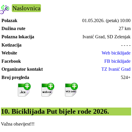
Naslovnica
Polazak
01.05.2026.
(petak) 10:00
Dužina rute
27 km
Polazna lokacija
Ivanić Grad, SD Zelenjak
Kotizacija
- - - -
Website
Web biciklijade
Facebook
FB biciklijade
Organizator kontakt
TZ Ivanić Grad
Broj pregleda
524+
10. Biciklijada Put bijele rode 2026.
Važna obavijest!!!