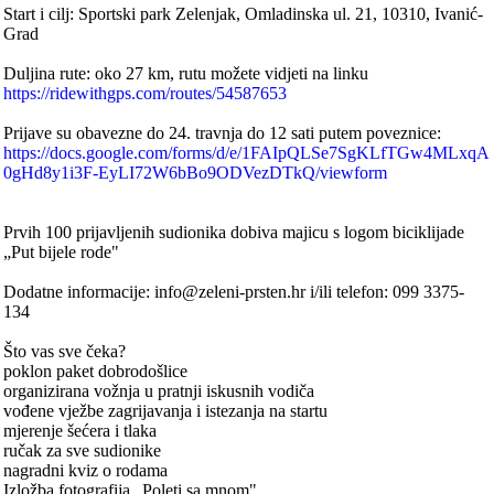
Start i cilj: Sportski park Zelenjak, Omladinska ul. 21, 10310, Ivanić-
Grad
Duljina rute: oko 27 km, rutu možete vidjeti na linku
https://ridewithgps.com/routes/54587653
Prijave su obavezne do 24. travnja do 12 sati putem poveznice:
https://docs.google.com/forms/d/e/1FAIpQLSe7SgKLfTGw4MLxqA
0gHd8y1i3F-EyLI72W6bBo9ODVezDTkQ/viewform
Prvih 100 prijavljenih sudionika dobiva majicu s logom biciklijade
„Put bijele rode"
Dodatne informacije: info@zeleni-prsten.hr i/ili telefon: 099 3375-
134
Što vas sve čeka?
poklon paket dobrodošlice
organizirana vožnja u pratnji iskusnih vodiča
vođene vježbe zagrijavanja i istezanja na startu
mjerenje šećera i tlaka
ručak za sve sudionike
nagradni kviz o rodama
Izložba fotografija „Poleti sa mnom"