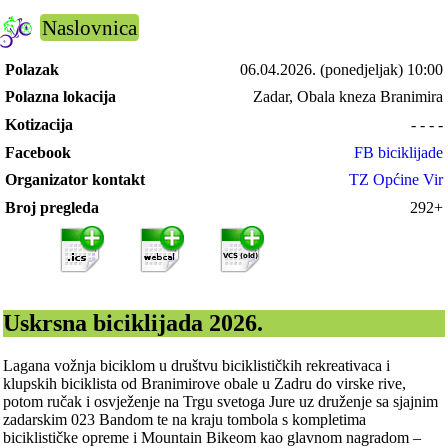
Naslovnica
Polazak
06.04.2026.
(ponedjeljak) 10:00
Polazna lokacija
Zadar, Obala kneza Branimira
Kotizacija
- - - -
Facebook
FB biciklijade
Organizator kontakt
TZ Općine Vir
Broj pregleda
292+
Uskrsna biciklijada 2026.
Lagana vožnja biciklom u društvu biciklističkih rekreativaca i
klupskih biciklista od Branimirove obale u Zadru do virske rive,
potom ručak i osvježenje na Trgu svetoga Jure uz druženje sa sjajnim
zadarskim 023 Bandom te na kraju tombola s kompletima
biciklističke opreme i Mountain Bikeom kao glavnom nagradom –