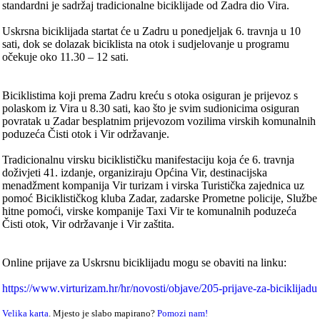
standardni je sadržaj tradicionalne biciklijade od Zadra dio Vira.
Uskrsna biciklijada startat će u Zadru u ponedjeljak 6. travnja u 10
sati, dok se dolazak biciklista na otok i sudjelovanje u programu
očekuje oko 11.30 – 12 sati.
Biciklistima koji prema Zadru kreću s otoka osiguran je prijevoz s
polaskom iz Vira u 8.30 sati, kao što je svim sudionicima osiguran
povratak u Zadar besplatnim prijevozom vozilima virskih komunalnih
poduzeća Čisti otok i Vir održavanje.
Tradicionalnu virsku biciklističku manifestaciju koja će 6. travnja
doživjeti 41. izdanje, organiziraju Općina Vir, destinacijska
menadžment kompanija Vir turizam i virska Turistička zajednica uz
pomoć Biciklističkog kluba Zadar, zadarske Prometne policije, Službe
hitne pomoći, virske kompanije Taxi Vir te komunalnih poduzeća
Čisti otok, Vir održavanje i Vir zaštita.
Online prijave za Uskrsnu biciklijadu mogu se obaviti na linku:
https://www.virturizam.hr/hr/novosti/objave/205-prijave-za-biciklijadu
Velika karta
. Mjesto je slabo mapirano?
Pomozi nam!