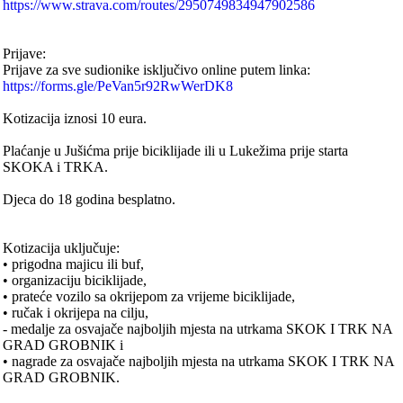
https://www.strava.com/routes/2950749834947902586
Prijave:
Prijave za sve sudionike isključivo online putem linka:
https://forms.gle/PeVan5r92RwWerDK8
Kotizacija iznosi 10 eura.
Plaćanje u Jušićma prije biciklijade ili u Lukežima prije starta
SKOKA i TRKA.
Djeca do 18 godina besplatno.
Kotizacija uključuje:
• prigodna majicu ili buf,
• organizaciju biciklijade,
• prateće vozilo sa okrijepom za vrijeme biciklijade,
• ručak i okrijepa na cilju,
- medalje za osvajače najboljih mjesta na utrkama SKOK I TRK NA
GRAD GROBNIK i
• nagrade za osvajače najboljih mjesta na utrkama SKOK I TRK NA
GRAD GROBNIK.