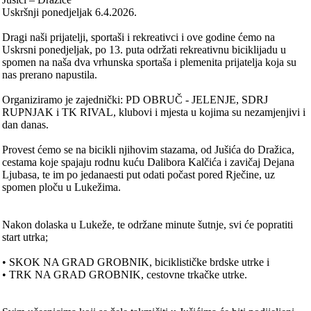
Uskršnji ponedjeljak 6.4.2026.
Dragi naši prijatelji, sportaši i rekreativci i ove godine ćemo na
Uskrsni ponedjeljak, po 13. puta održati rekreativnu biciklijadu u
spomen na naša dva vrhunska sportaša i plemenita prijatelja koja su
nas prerano napustila.
Organiziramo je zajednički: PD OBRUČ - JELENJE, SDRJ
RUPNJAK i TK RIVAL, klubovi i mjesta u kojima su nezamjenjivi i
dan danas.
Provest ćemo se na bicikli njihovim stazama, od Jušića do Dražica,
cestama koje spajaju rodnu kuću Dalibora Kalčića i zavičaj Dejana
Ljubasa, te im po jedanaesti put odati počast pored Rječine, uz
spomen ploču u Lukežima.
Nakon dolaska u Lukeže, te održane minute šutnje, svi će popratiti
start utrka;
• SKOK NA GRAD GROBNIK, biciklističke brdske utrke i
• TRK NA GRAD GROBNIK, cestovne trkačke utrke.