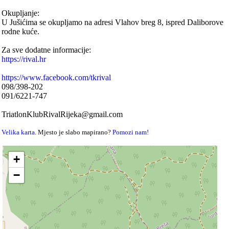
Okupljanje:
U Jušićima se okupljamo na adresi Vlahov breg 8, ispred Daliborove
rodne kuće.
Za sve dodatne informacije:
https://rival.hr
https://www.facebook.com/tkrival
098/398-202
091/6221-747
TriatlonKlubRivalRijeka@gmail.com
Velika karta
. Mjesto je slabo mapirano?
Pomozi nam!
+
−