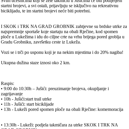
Svim učesnicima koji se žele takmičiti u Jušićima će biti podijeljeni
startni brojevi, a svi ostali, prijavljuju se isključivo na rekreativnu
biciklijadu, te im startni brojevi neće biti potrebni.
I SKOK i TRK NA GRAD GROBNIK zahtjevne su brdske utrke za
najspremnije sportaše koje startaju na obali Rječine, kod spomen
ploče u Lukežima i idu do ciljne crte na vrhu brijega pored groblja u
Gradu Grobniku, završetku ceste iz Lukeža.
Vozi se i trči po usponu koji je na nekim mjestima i do 20% nagiba!
Ukupna dužina staze iznosi oko 2 km.
Raspis:
• 9:00 do 10:30h – Jušići: preuzimanje brojeva, okupljanje i
zagrijavanje
• 10h - Jušići:start trail utrke
• 11h - Jušići: start biciklijade
• 13h - Lukeži pored spomen ploče na obali Rječine: komemoracija
• 13:30h - Lukeži: podjela takmičara za utrke SKOK I TRK NA