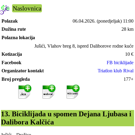
Naslovnica
Polazak
06.04.2026.
(ponedjeljak) 11:00
Dužina rute
28 km
Polazna lokacija
Jušići, Vlahov breg 8, ispred Daliborove rodne kuće
Kotizacija
10
€
Facebook
FB biciklijade
Organizator kontakt
Triatlon klub Rival
Broj pregleda
177+
13. Biciklijada u spomen Dejana Ljubasa i
Dalibora Kalčića
Jušići – Dražice