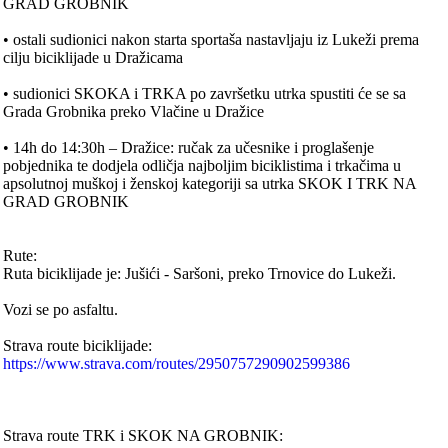
GRAD GROBNIK
• ostali sudionici nakon starta sportaša nastavljaju iz Lukeži prema
cilju biciklijade u Dražicama
• sudionici SKOKA i TRKA po završetku utrka spustiti će se sa
Grada Grobnika preko Vlačine u Dražice
• 14h do 14:30h – Dražice: ručak za učesnike i proglašenje
pobjednika te dodjela odličja najboljim biciklistima i trkačima u
apsolutnoj muškoj i ženskoj kategoriji sa utrka SKOK I TRK NA
GRAD GROBNIK
Rute:
Ruta biciklijade je: Jušići - Saršoni, preko Trnovice do Lukeži.
Vozi se po asfaltu.
Strava route biciklijade:
https://www.strava.com/routes/2950757290902599386
Strava route TRK i SKOK NA GROBNIK: