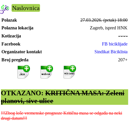
Naslovnica
Polazak
27.03.2026.
(petak) 18:00
Polazna lokacija
Zagreb, ispred HNK
Kotizacija
- - - -
Facebook
FB biciklijade
Organizator kontakt
Sindikat Biciklista
Broj pregleda
207+
OTKAZANO:
KRITIČNA MASA: Zeleni
planovi, sive ulice
!!!Zbog loše vremenske prognoze Kritična masa se odgađa na neki
drugi datum!!!