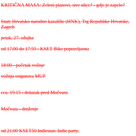
KRITIČNA MASA: Zeleni planovi, sive ulice? - gdje je zapelo?
Start: Hrvatsko narodno kazalište (HNK), Trg Republike Hrvatske,
Zagreb
petak, 27. ožujka
od 17:00 do 17:59 - KSET Bike popravljaona
18:00 - početak vožnje
vožnju osigurava MUP
cca. 19:15 - dolazak pred Močvaru
Močvara - druženje
od 21:00 KSET50 Indiestan: Indie party,