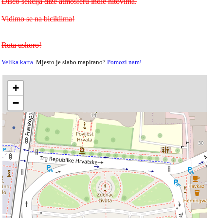
Disco sekcija diže atmosferu indie hitovima.
Vidimo se na biciklima!
Ruta uskoro!
Velika karta
. Mjesto je slabo mapirano?
Pomozi nam!
+
−