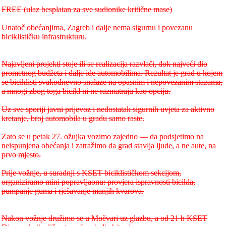
FREE (ulaz besplatan za sve sudionike kritične mase)
Unatoč obećanjima, Zagreb i dalje nema sigurnu i povezanu
biciklističku infrastrukturu.
Najavljeni projekti stoje ili se realizacija razvlači, dok najveći dio
prometnog budžeta i dalje ide automobilima. Rezultat je grad u kojem
se biciklisti svakodnevno snalaze na opasnim i nepovezanim stazama,
a mnogi zbog toga bicikl ni ne razmatraju kao opciju.
Uz sve sporiji javni prijevoz i nedostatak sigurnih uvjeta za aktivno
kretanje, broj automobila u gradu samo raste.
Zato se u petak 27. ožujka vozimo zajedno — da podsjetimo na
neispunjena obećanja i zatražimo da grad stavlja ljude, a ne aute, na
prvo mjesto.
Prije vožnje, u suradnji s KSET biciklističkom sekcijom,
organiziramo mini popravljaonu: provjera ispravnosti bicikla,
pumpanje guma i rješavanje manjih kvarova.
Nakon vožnje družimo se u Močvari uz glazbu, a od 21 h KSET