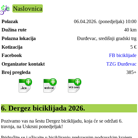
Naslovnica
Polazak
06.04.2026.
(ponedjeljak) 10:00
Dužina rute
40 km
Polazna lokacija
Đurđevac, središnji gradski trg
Kotizacija
5
€
Facebook
FB biciklijade
Organizator kontakt
TZG Đurđevac
Broj pregleda
385+
6. Dergez biciklijada 2026.
Pozivamo vas na šestu Dergez biciklijadu, koja će se održati 6.
travnja, na Uskrsni ponedjeljak!
Pridružite se i uživajte u bicikliranju prekrasnim podravskim krajem