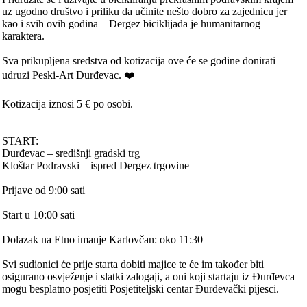
uz ugodno društvo i priliku da učinite nešto dobro za zajednicu jer
kao i svih ovih godina – Dergez biciklijada je humanitarnog
karaktera.
Sva prikupljena sredstva od kotizacija ove će se godine donirati
udruzi Peski-Art Đurđevac. ❤️
Kotizacija iznosi 5 € po osobi.
START:
Đurđevac – središnji gradski trg
Kloštar Podravski – ispred Dergez trgovine
Prijave od 9:00 sati
Start u 10:00 sati
Dolazak na Etno imanje Karlovčan: oko 11:30
Svi sudionici će prije starta dobiti majice te će im također biti
osigurano osvježenje i slatki zalogaji, a oni koji startaju iz Đurđevca
mogu besplatno posjetiti Posjetiteljski centar Đurđevački pijesci.