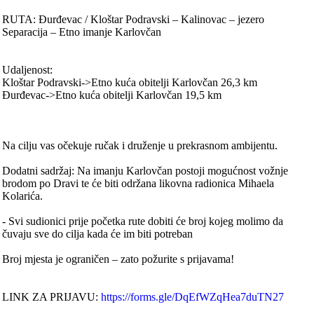
RUTA: Đurđevac / Kloštar Podravski – Kalinovac – jezero
Separacija – Etno imanje Karlovčan
Udaljenost:
Kloštar Podravski->Etno kuća obitelji Karlovčan 26,3 km
Đurđevac->Etno kuća obitelji Karlovčan 19,5 km
Na cilju vas očekuje ručak i druženje u prekrasnom ambijentu.
Dodatni sadržaj: Na imanju Karlovčan postoji mogućnost vožnje
brodom po Dravi te će biti održana likovna radionica Mihaela
Kolarića.
- Svi sudionici prije početka rute dobiti će broj kojeg molimo da
čuvaju sve do cilja kada će im biti potreban
Broj mjesta je ograničen – zato požurite s prijavama!
LINK ZA PRIJAVU:
https://forms.gle/DqEfWZqHea7duTN27