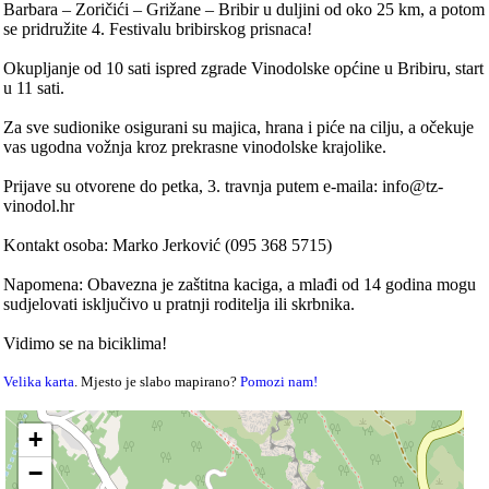
Barbara – Zoričići – Grižane – Bribir u duljini od oko 25 km, a potom
se pridružite 4. Festivalu bribirskog prisnaca!
Okupljanje od 10 sati ispred zgrade Vinodolske općine u Bribiru, start
u 11 sati.
Za sve sudionike osigurani su majica, hrana i piće na cilju, a očekuje
vas ugodna vožnja kroz prekrasne vinodolske krajolike.
Prijave su otvorene do petka, 3. travnja putem e-maila: info@tz-
vinodol.hr
Kontakt osoba: Marko Jerković (095 368 5715)
Napomena: Obavezna je zaštitna kaciga, a mlađi od 14 godina mogu
sudjelovati isključivo u pratnji roditelja ili skrbnika.
Vidimo se na biciklima!
Velika karta
. Mjesto je slabo mapirano?
Pomozi nam!
+
−