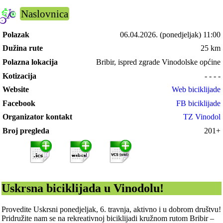
Naslovnica
Polazak
06.04.2026.
(ponedjeljak) 11:00
Dužina rute
25 km
Polazna lokacija
Bribir, ispred zgrade Vinodolske općine
Kotizacija
- - - -
Website
Web biciklijade
Facebook
FB biciklijade
Organizator kontakt
TZ Vinodol
Broj pregleda
201+
Uskrsna biciklijada u Vinodolu!
Provedite Uskrsni ponedjeljak, 6. travnja, aktivno i u dobrom društvu!
Pridružite nam se na rekreativnoj biciklijadi kružnom rutom Bribir –