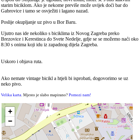
starim biciklom. Ako je nekome previše može uvijek doći bar do
Gabrovice i tamo se osvježiti i lagano nazad.
Poslije okupljanje uz pivo u Bor Baru.
Ujutro nas ide nekoliko s biciklima iz Novog Zagreba preko
Brezovice i Kerestinca do Svete Nedelje, gdje se se možemo naći oko
8:30 s onima koji idu iz zapadnog dijela Zagreba.
Uskoro i objava ruta.
Ako nemate vintage bicikl a htjeli bi isprobati, dogovorimo se uz
neko pivo.
Velika karta
. Mjesto je slabo mapirano?
Pomozi nam!
+
−