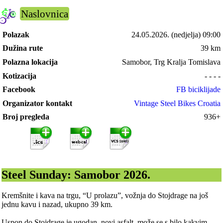
Naslovnica
Polazak
24.05.2026.
(nedjelja) 09:00
Dužina rute
39 km
Polazna lokacija
Samobor, Trg Kralja Tomislava
Kotizacija
- - - -
Facebook
FB biciklijade
Organizator kontakt
Vintage Steel Bikes Croatia
Broj pregleda
936+
Steel Sunday: Samobor 2026.
Kremšnite i kava na trgu, “U prolazu”, vožnja do Stojdrage na još
jednu kavu i nazad, ukupno 39 km.
Uspon do Stojdrage je ugodan, novi asfalt, može se s bilo kakvim