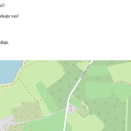
oć!
ekaju vas!
đaja.