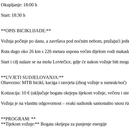
Okupljanje: 18:00 h
Start: 18:30 h
**OPIS BICIKLIJADE:**
Vožnja počinje po danu, a završava pod noćnim nebom, pružajući jedins
Ruta dugo oko 26 km s 226 metara uspona većim dijelom vodi makada
Start i cilj nalaze se na molu Lovtečice, gdje će nakon vožnje biti m
**UVJETI SUDJELOVANJA:**
Obavezno: MTB bicikl, kaciga i rasvjeta (zbog vožnje u sumrak/noć)
Kotizacija: 10 € (uključuje bogatu okrjepu tijekom vožnje, večeru i s
Vožnja je na vlastitu odgovornost – svaki sudionik samostalno snosi riz
**PROGRAM: **
**Tijekom vožnje:** Bogata okrijepa za punjenje energije