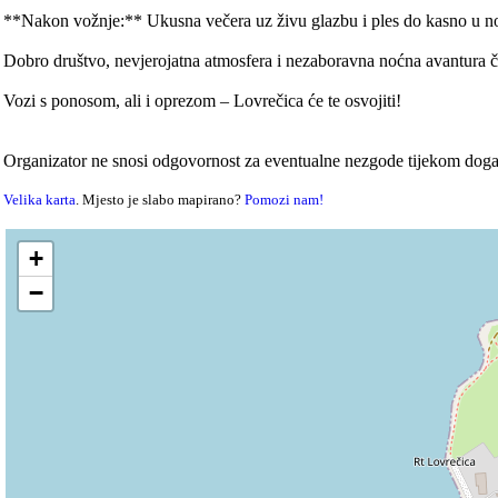
**Nakon vožnje:** Ukusna večera uz živu glazbu i ples do kasno u n
Dobro društvo, nevjerojatna atmosfera i nezaboravna noćna avantura č
Vozi s ponosom, ali i oprezom – Lovrečica će te osvojiti!
Organizator ne snosi odgovornost za eventualne nezgode tijekom doga
Velika karta
. Mjesto je slabo mapirano?
Pomozi nam!
+
−