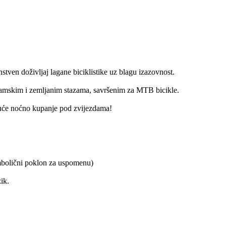
tven doživljaj lagane biciklistike uz blagu izazovnost.
mskim i zemljanim stazama, savršenim za MTB bicikle.
oguće noćno kupanje pod zvijezdama!
imbolični poklon za uspomenu)
ik.