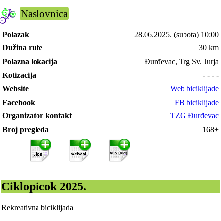
Naslovnica
Polazak
28.06.2025.
(subota) 10:00
Dužina rute
30 km
Polazna lokacija
Đurđevac, Trg Sv. Jurja
Kotizacija
- - - -
Website
Web biciklijade
Facebook
FB biciklijade
Organizator kontakt
TZG Đurđevac
Broj pregleda
168+
Ciklopicok 2025.
Rekreativna biciklijada