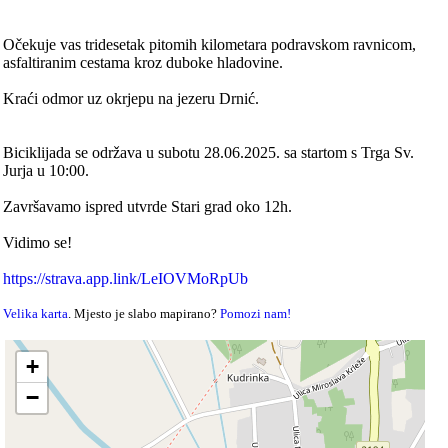
Očekuje vas tridesetak pitomih kilometara podravskom ravnicom,
asfaltiranim cestama kroz duboke hladovine.
Kraći odmor uz okrjepu na jezeru Drnić.
Biciklijada se održava u subotu 28.06.2025. sa startom s Trga Sv.
Jurja u 10:00.
Završavamo ispred utvrde Stari grad oko 12h.
Vidimo se!
https://strava.app.link/LeIOVMoRpUb
Velika karta
. Mjesto je slabo mapirano?
Pomozi nam!
+
−