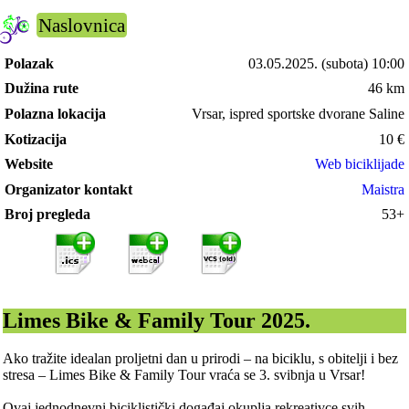
Naslovnica
Polazak
03.05.2025.
(subota) 10:00
Dužina rute
46 km
Polazna lokacija
Vrsar, ispred sportske dvorane Saline
Kotizacija
10
€
Website
Web biciklijade
Organizator kontakt
Maistra
Broj pregleda
53+
Limes Bike & Family Tour 2025.
Ako tražite idealan proljetni dan u prirodi – na biciklu, s obitelji i bez
stresa – Limes Bike & Family Tour vraća se 3. svibnja u Vrsar!
Ovaj jednodnevni biciklistički događaj okuplja rekreativce svih