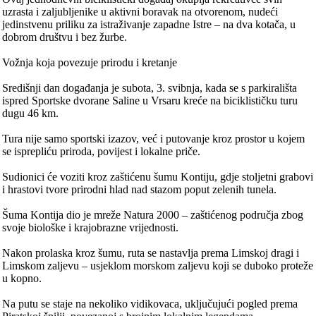
uzrasta i zaljubljenike u aktivni boravak na otvorenom, nudeći
jedinstvenu priliku za istraživanje zapadne Istre – na dva kotača, u
dobrom društvu i bez žurbe.
Vožnja koja povezuje prirodu i kretanje
Središnji dan događanja je subota, 3. svibnja, kada se s parkirališta
ispred Sportske dvorane Saline u Vrsaru kreće na biciklističku turu
dugu 46 km.
Tura nije samo sportski izazov, već i putovanje kroz prostor u kojem
se isprepliću priroda, povijest i lokalne priče.
Sudionici će voziti kroz zaštićenu šumu Kontiju, gdje stoljetni grabovi
i hrastovi tvore prirodni hlad nad stazom poput zelenih tunela.
Šuma Kontija dio je mreže Natura 2000 – zaštićenog područja zbog
svoje biološke i krajobrazne vrijednosti.
Nakon prolaska kroz šumu, ruta se nastavlja prema Limskoj dragi i
Limskom zaljevu – usjeklom morskom zaljevu koji se duboko proteže
u kopno.
Na putu se staje na nekoliko vidikovaca, uključujući pogled prema