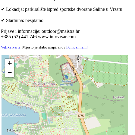
✔ Lokacija: parkiralište ispred sportske dvorane Saline u Vrsaru
✔ Startnina: besplatno
Prijave i informacije: outdoor@maistra.hr
+385 (52) 441 746 www.infovrsar.com
Velika karta
. Mjesto je slabo mapirano?
Pomozi nam!
+
−