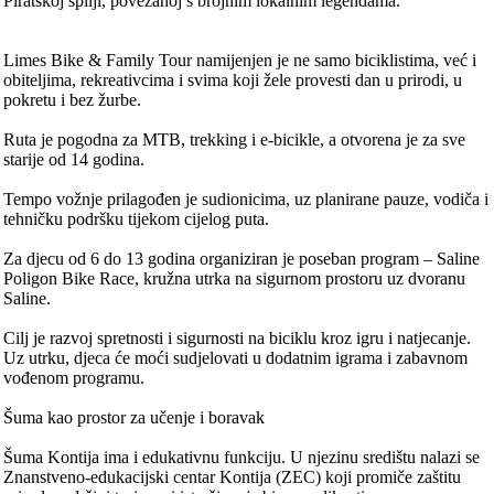
Piratskoj špilji, povezanoj s brojnim lokalnim legendama.
Limes Bike & Family Tour namijenjen je ne samo biciklistima, već i
obiteljima, rekreativcima i svima koji žele provesti dan u prirodi, u
pokretu i bez žurbe.
Ruta je pogodna za MTB, trekking i e-bicikle, a otvorena je za sve
starije od 14 godina.
Tempo vožnje prilagođen je sudionicima, uz planirane pauze, vodiča i
tehničku podršku tijekom cijelog puta.
Za djecu od 6 do 13 godina organiziran je poseban program – Saline
Poligon Bike Race, kružna utrka na sigurnom prostoru uz dvoranu
Saline.
Cilj je razvoj spretnosti i sigurnosti na biciklu kroz igru i natjecanje.
Uz utrku, djeca će moći sudjelovati u dodatnim igrama i zabavnom
vođenom programu.
Šuma kao prostor za učenje i boravak
Šuma Kontija ima i edukativnu funkciju. U njezinu središtu nalazi se
Znanstveno-edukacijski centar Kontija (ZEC) koji promiče zaštitu