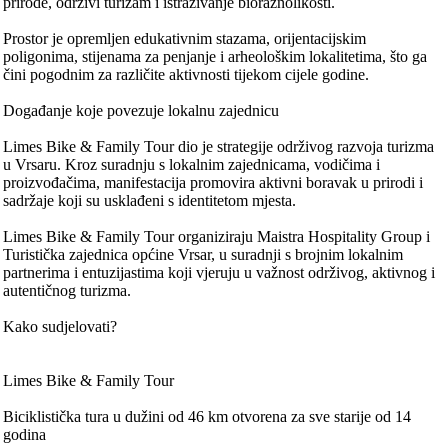
prirode, održivi turizam i istraživanje bioraznolikosti.
Prostor je opremljen edukativnim stazama, orijentacijskim
poligonima, stijenama za penjanje i arheološkim lokalitetima, što ga
čini pogodnim za različite aktivnosti tijekom cijele godine.
Događanje koje povezuje lokalnu zajednicu
Limes Bike & Family Tour dio je strategije održivog razvoja turizma
u Vrsaru. Kroz suradnju s lokalnim zajednicama, vodičima i
proizvođačima, manifestacija promovira aktivni boravak u prirodi i
sadržaje koji su usklađeni s identitetom mjesta.
Limes Bike & Family Tour organiziraju Maistra Hospitality Group i
Turistička zajednica općine Vrsar, u suradnji s brojnim lokalnim
partnerima i entuzijastima koji vjeruju u važnost održivog, aktivnog i
autentičnog turizma.
Kako sudjelovati?
Limes Bike & Family Tour
Biciklistička tura u dužini od 46 km otvorena za sve starije od 14
godina