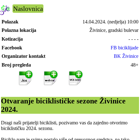
Naslovnica
Polazak
14.04.2024.
(nedjelja) 10:00
Polazna lokacija
Živinice, gradski bulevar
Kotizacija
- - - -
Facebook
FB biciklijade
Organizator kontakt
BK Živinice
Broj pregleda
48+
Otvaranje biciklističke sezone Živinice
2024.
Dragi naši prijatelji biciklisti, pozivamo vas da zajedno otvorimo
biciklističku 2024. sezonu.
Biciklo nam je svima postalo više od prevoznog sredstva, pa tako