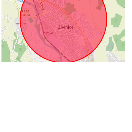
500 m
Leaflet
|
©
OpenStreetMap
contributors