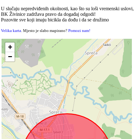
U slučaju nepredviđenih okolnosti, kao što su loši vremenski uslovi,
BK Živinice zadržava pravo da događaj odgodi!
Pozovite sve koji imaju bicikla da dođu i da se družimo
Velika karta
. Mjesto je slabo mapirano?
Pomozi nam!
+
−