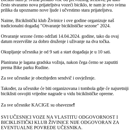
često stvaramo nova prijateljstva vozeći biciklo, te nam je ovo svima
prilika da upoznamo nove ljude i učvrstimo stara prijateljstva.
Naime, Biciklistički klub Živinice i ove godine organizuje naš
tradicionalni događaj "Otvaranje biciklističke sezone" 2024.
Otvaranje sezone ćemo održati 14.04.2024. godine, tako da ovaj
datum rezervišite za dobro druženje i uživanje na dva točka.
Okupljanje učesnika je od 9 sati a start događaja je u 10 sati.
Planirana je lagana gradska vožnja, nakon čega ćemo se zaputiti
prema Bike parku Rudine.
Za sve učesnike je obezbjeđen sendvič i osvježenje.
Također, za učesnike će biti organizovana i tombola gdje će najsretniji
biciklisti osvojiti vrijedne nagrade u vidu biciklističke opreme.
Za sve učesnike KACIGE su obavezne❗️
SVI UČESNICI VOZE NA VLASTITU ODGOVORNOST I
BICIKLISTIČKI KLUB ŽIVINICE NIJE ODGOVORAN ZA
EVENTUALNE POVREDE UČESNIKA.