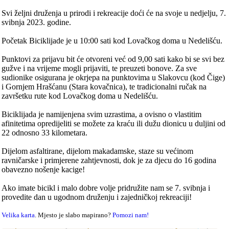
Svi željni druženja u prirodi i rekreacije doći će na svoje u nedjelju, 7.
svibnja 2023. godine.
Početak Biciklijade je u 10:00 sati kod Lovačkog doma u Nedelišću.
Punktovi za prijavu bit će otvoreni već od 9,00 sati kako bi se svi bez
gužve i na vrijeme mogli prijaviti, te preuzeti bonove. Za sve
sudionike osigurana je okrjepa na punktovima u Slakovcu (kod Čige)
i Gornjem Hrašćanu (Stara kovačnica), te tradicionalni ručak na
završetku rute kod Lovačkog doma u Nedelišću.
Biciklijada je namijenjena svim uzrastima, a ovisno o vlastitim
afinitetima opredijeliti se možete za kraću ili dužu dionicu u duljini od
22 odnosno 33 kilometara.
Dijelom asfaltirane, dijelom makadamske, staze su većinom
ravničarske i primjerene zahtjevnosti, dok je za djecu do 16 godina
obavezno nošenje kacige!
Ako imate bicikl i malo dobre volje pridružite nam se 7. svibnja i
provedite dan u ugodnom druženju i zajedničkoj rekreaciji!
Velika karta
. Mjesto je slabo mapirano?
Pomozi nam!