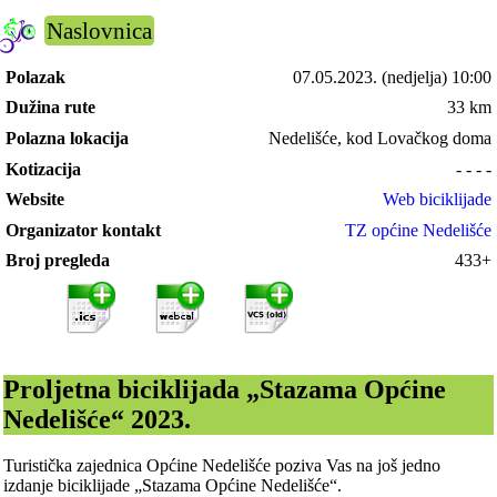
Naslovnica
Polazak
07.05.2023.
(nedjelja) 10:00
Dužina rute
33 km
Polazna lokacija
Nedelišće, kod Lovačkog doma
Kotizacija
- - - -
Website
Web biciklijade
Organizator kontakt
TZ općine Nedelišće
Broj pregleda
433+
Proljetna biciklijada „Stazama Općine
Nedelišće“ 2023.
Turistička zajednica Općine Nedelišće poziva Vas na još jedno
izdanje biciklijade „Stazama Općine Nedelišće“.