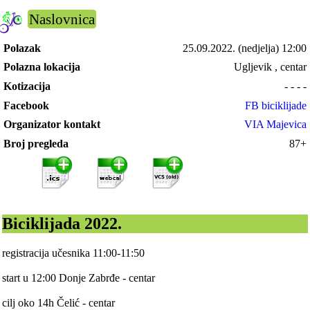
Naslovnica
Polazak
25.09.2022.
(nedjelja) 12:00
Polazna lokacija
Ugljevik , centar
Kotizacija
- - - -
Facebook
FB biciklijade
Organizator kontakt
VIA Majevica
Broj pregleda
87+
Biciklijada 2022.
registracija učesnika 11:00-11:50
start u 12:00 Donje Zabrđe - centar
cilj oko 14h Čelić - centar