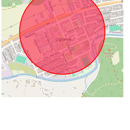
300 m
Leaflet
|
©
OpenStreetMap
contributors
Informacije na stranicama su podložne promjeni i ne odgovaramo za njihovu