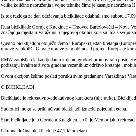
velike količine naoružanja i vojne tehnike čime je kasnije naoružana H
Iz tog razloga za dan održavanja biciklijade odabrali smo subotu 17.0
Ruta biciklijade Gornjeg Kneginec – Trnovec Bartolovečki – Nova Ves-
značajnija mjesta u Varaždinu i njegovoj okolici koja su imala svoju 
Ujedno biciklijadom obilježit ćemo i Europski tjedan kretanja (Europe
uprave za okoliš i Glavne uprave za mobilnost i promet Europske komi
EMW zamišljen je kao tjedan u kojemu gradovi promoviraju postojeće st
podizanju kvalitete života građana vezanih uz održivo kretanje i mobil
Ovom akcijom želimo poslati poruku svim građanima Varaždina i Varaždi
O BICIKLIJADI
Biciklijada je rekreativno-edukativnog karaktera (nije utrka). Biciklija
Sudionici mogu se priključivati biciklijadi između pojedinih etapa.
Start biciklijade je u Gornjem Knegincu, a cilj je Memorijalno rekreaci
Ukupna dužina biciklijade je 47,7 kilometara.