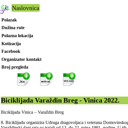
Naslovnica
Polazak
Dužina rute
Polazna lokacija
Kotizacija
Facebook
Organizator kontakt
Broj pregleda
Biciklijada Varaždin Breg - Vinica 2022.
Biciklijada Vinica – Varaždin Breg
8. Biciklijadu organizira Udruga dragovoljaca i veterana Domovinskog
Varaždinski dani rata su trajali od 13. do 22. rujna 1991. godine. U ti