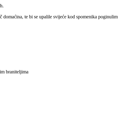
h.
č domaćina, te bi se upalile svijeće kod spomenika poginulim
im braniteljima