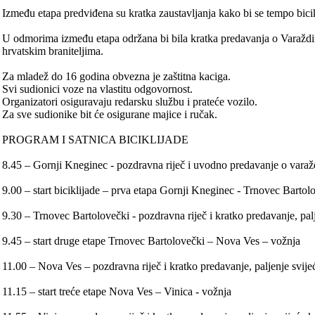
Između etapa predviđena su kratka zaustavljanja kako bi se tempo bicik
U odmorima između etapa održana bi bila kratka predavanja o Varaždin
hrvatskim braniteljima.
Za mladež do 16 godina obvezna je zaštitna kaciga.
Svi sudionici voze na vlastitu odgovornost.
Organizatori osiguravaju redarsku službu i prateće vozilo.
Za sve sudionike bit će osigurane majice i ručak.
PROGRAM I SATNICA BICIKLIJADE
8.45 – Gornji Kneginec - pozdravna riječ i uvodno predavanje o varaž
9.00 – start biciklijade – prva etapa Gornji Kneginec - Trnovec Bartol
9.30 – Trnovec Bartolovečki - pozdravna riječ i kratko predavanje, pa
9.45 – start druge etape Trnovec Bartolovečki – Nova Ves – vožnja
11.00 – Nova Ves – pozdravna riječ i kratko predavanje, paljenje svij
11.15 – start treće etape Nova Ves – Vinica - vožnja