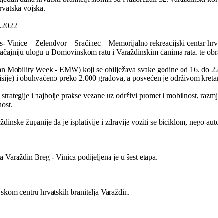
rvatska vojska.
9.2022.
 Vinice – Zelendvor – Sračinec – Memorijalno rekreacijski centar hrva
značajniju ulogu u Domovinskom ratu i Varaždinskim danima rata, te ob
an Mobility Week - EMW) koji se obilježava svake godine od 16. do 22.
sije) i obuhvaćeno preko 2.000 gradova, a posvećen je održivom kretan
rategije i najbolje prakse vezane uz održivi promet i mobilnost, razm
nost.
nske županije da je isplativije i zdravije voziti se biciklom, nego aut
da Varaždin Breg - Vinica podijeljena je u šest etapa.
jskom centru hrvatskih branitelja Varaždin.