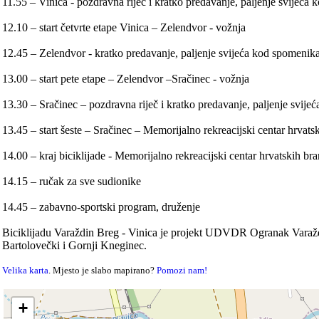
11.55 – Vinica - pozdravna riječ i kratko predavanje, paljenje svijeća
12.10 – start četvrte etape Vinica – Zelendvor - vožnja
12.45 – Zelendvor - kratko predavanje, paljenje svijeća kod spomenik
13.00 – start pete etape – Zelendvor –Sračinec - vožnja
13.30 – Sračinec – pozdravna riječ i kratko predavanje, paljenje svij
13.45 – start šeste – Sračinec – Memorijalno rekreacijski centar hrvatsk
14.00 – kraj biciklijade - Memorijalno rekreacijski centar hrvatskih bra
14.15 – ručak za sve sudionike
14.45 – zabavno-sportski program, druženje
Biciklijadu Varaždin Breg - Vinica je projekt UDVDR Ogranak Varaždin 
Bartolovečki i Gornji Kneginec.
Velika karta
. Mjesto je slabo mapirano?
Pomozi nam!
+