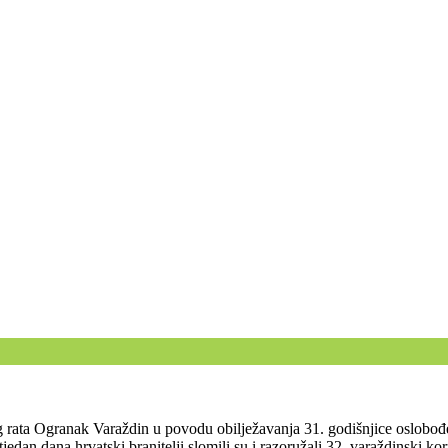
 rata Ogranak Varaždin u povodu obilježavanja 31. godišnjice oslobođ
h tjedan dana hrvatski branitelji slomili su i razoružali 32. varaždinsk