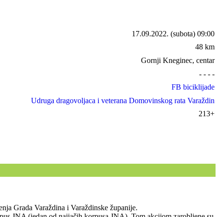
17.09.2022.
(subota) 09:00
48 km
Gornji Kneginec, centar
- - - -
FB biciklijade
Udruga dragovoljaca i veterana Domovinskog rata Varaždin
213+
enja Grada Varaždina i Varaždinske županije.
i korpus JNA (jedan od najjačih korpusa JNA). Tom akcijom zarobljene su