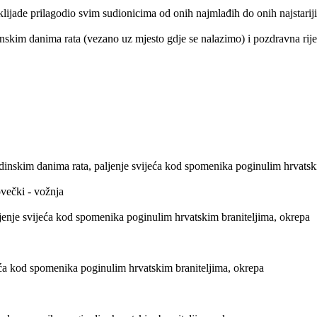
lijade prilagodio svim sudionicima od onih najmlađih do onih najstariji
skim danima rata (vezano uz mjesto gdje se nalazimo) i pozdravna rije
dinskim danima rata, paljenje svijeća kod spomenika poginulim hrvatsk
ovečki - vožnja
ljenje svijeća kod spomenika poginulim hrvatskim braniteljima, okrepa
eća kod spomenika poginulim hrvatskim braniteljima, okrepa