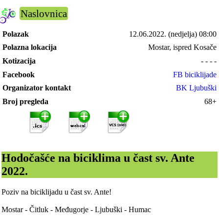
Naslovnica
Polazak
12.06.2022.
(nedjelja) 08:00
Polazna lokacija
Mostar, ispred Kosače
Kotizacija
- - - -
Facebook
FB biciklijade
Organizator kontakt
BK Ljubuški
Broj pregleda
68+
Hodočašće na biciklima u čast sv. Ante
2022.
Poziv na biciklijadu u čast sv. Ante!
Mostar - Čitluk - Međugorje - Ljubuški - Humac