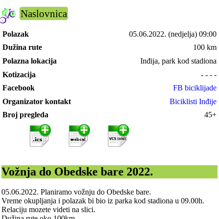
Naslovnica
Polazak
05.06.2022.
(nedjelja) 09:00
Dužina rute
100 km
Polazna lokacija
Inđija, park kod stadiona
Kotizacija
- - - -
Facebook
FB biciklijade
Organizator kontakt
Biciklisti Inđije
Broj pregleda
45+
Vožnja do Obedske bare 2022.
05.06.2022. Planiramo vožnju do Obedske bare.
Vreme okupljanja i polazak bi bio iz parka kod stadiona u 09.00h.
Relaciju mozete videti na slici.
Dužina rute oko 100km.