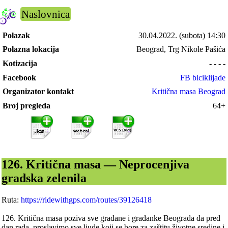
Naslovnica
Polazak
30.04.2022.
(subota) 14:30
Polazna lokacija
Beograd, Trg Nikole Pašića
Kotizacija
- - - -
Facebook
FB biciklijade
Organizator kontakt
Kritična masa Beograd
Broj pregleda
64+
126. Kritična masa — Neprocenjiva
gradska zelenila
Ruta:
https://ridewithgps.com/routes/39126418
126. Kritična masa poziva sve građane i građanke Beograda da pred
dan rada, proslavimo sve ljude koji se bore za zaštitu životne sredine i