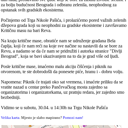
za bolju budućnost Beograda i odbranu zelenila, neophodnog za
opstanak svih gradskih ekosistema.
Počinjemo od Trga Nikole Pašića, i prolazićemo pored važnih zelenih
džepova grada koji su neophodni za gradske ekosisteme i završavamo
Kritičnu masu na bari Reva.
Na kraju kritične mase, obratiće nam se udruženje građana Bela
čaplja, koji će nam reći na koje sve načine su nastavili da se bore za
Revu, a nadamo se da će nam se pridružiti i autorka stranice "Divlji
Beograd", koja se bavi ukazivanjem na to da je grad više od ljudi.
Posle kritične mase, imaćemo malu akciju čišćenja i piknik na
otvorenom, te ste dobrodošli da ponesete piće, hranu i - dobru volju.
Napomena: Piknik će trajati oko sat vremena, i imaćete priliku da se
vratite nazad u centar preko Pančevačkog mosta zajedno sa
organizatorima i organizatorkama, uz pratnju redara, jer zajedno smo
bezbedniji.
Vidimo se u subotu, 30.04. u 14:30h na Trgu Nikole Pašića
Velika karta
. Mjesto je slabo mapirano?
Pomozi nam!