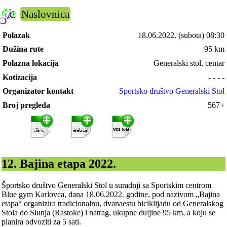
Naslovnica
Polazak
18.06.2022.
(subota) 08:30
Dužina rute
95 km
Polazna lokacija
Generalski stol, centar
Kotizacija
- - - -
Organizator kontakt
Sportsko društvo Generalski Stol
Broj pregleda
567+
12. Bajina etapa 2022.
Športsko društvo Generalski Stol u suradnji sa Sportskim centrom
Blue gym Karlovca, dana 18.06.2022. godine, pod nazivom „Bajina
etapa“ organizira tradicionalnu, dvanaestu biciklijadu od Generalskog
Stola do Slunja (Rastoke) i natrag, ukupne duljine 95 km, a koju se
planira odvoziti za 5 sati.